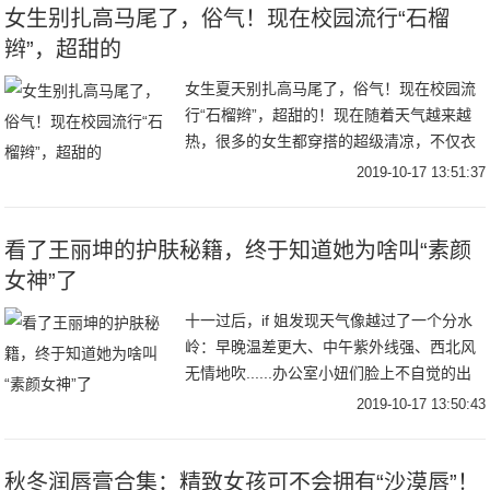
女生别扎高马尾了，俗气！现在校园流行“石榴
辫”，超甜的
女生夏天别扎高马尾了，俗气！现在校园流
行“石榴辫”，超甜的！现在随着天气越来越
热，很多的女生都穿搭的超级清凉，不仅衣
服越穿越单薄，就连发型也是越扎越高啊，
2019-10-17 13:51:37
这样会显得更加凉快，很多的女生现在都超
级会自己
看了王丽坤的护肤秘籍，终于知道她为啥叫“素颜
女神”了
十一过后，if 姐发现天气像越过了一个分水
岭：早晚温差更大、中午紫外线强、西北风
无情地吹......办公室小妞们脸上不自觉的出
现敏感、泛红，有的人大片炎症爆发，还有
2019-10-17 13:50:43
人因为干燥缺水导致纹理深、毛孔变大。
秋冬润唇膏合集：精致女孩可不会拥有“沙漠唇”！