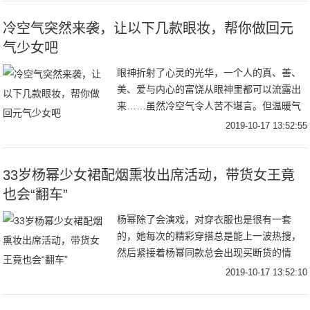
都没有，
冷空气突然来袭，让以下几款眼妆，帮你做回元
气少女吧
眼神折射了心灵的光华，一个人的真、善、
美、爱与内心的富饶从眼神里都可以流露出
来……虽然冷空气令人苦不堪言。但温暖气
息满满的眼妆也是不可错过的，什么样的眼
2019-10-17 13:52:55
妆才是更好看的呢？想变成一个温暖十足感
的仙女，在
33岁杨幂少女裙配烟熏妆出席活动，带货女王竟
也会“翻车”
杨幂除了会演戏，对穿衣服也是很有一套
的，她每次的精彩穿搭总是能上一波热搜，
然后紧接着杨幂同款总会出现买断货的情
况，可见杨幂带货女王的称号可不是随便叫
2019-10-17 13:52:10
叫的。30几岁的杨幂走点酷帅小性感路线完
全没问题，以