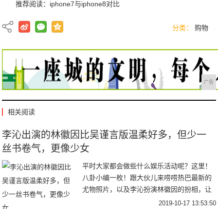
推荐阅读：
iphone7与iphone8对比
分类：
购物
广告
相关阅读
李沁出演的林徽因比吴谨言版温柔好多，但少一
丝书卷气，更像少女
平时大家都会做些什么娱乐活动呢？这里！
八卦小编一枚！跟大伙儿来唠唠热巴最新的
尤物照片，以及李沁扮演林徽因的扮相，让
大家在八卦的欢乐中度过舒适的时间呀~热巴
2019-10-17 13:53:50
又展示了她的尤物身材，脸上一点多余的肉