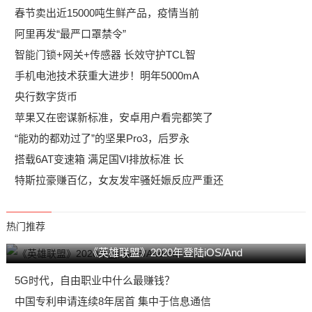
春节卖出近15000吨生鲜产品，疫情当前
阿里再发“最严口罩禁令”
智能门锁+网关+传感器 长效守护TCL智
手机电池技术获重大进步！明年5000mA
央行数字货币
苹果又在密谋新标准，安卓用户看完都笑了
“能劝的都劝过了”的坚果Pro3，后罗永
搭载6AT变速箱 满足国VI排放标准 长
特斯拉豪赚百亿，女友发牢骚妊娠反应严重还
热门推荐
《英雄联盟》2020年登陆iOS/And
5G时代，自由职业中什么最赚钱？
中国专利申请连续8年居首 集中于信息通信