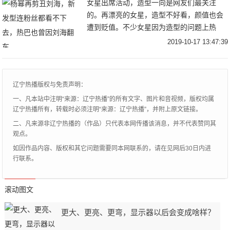
女星出席活动，造型一向是网友们最关注
的。再漂亮的女星，造型不好看，颜值也会
遭到贬值。不少女星因为造型的问题上热
搜，从发型，刘海到衣服，鞋子均受到过网
2019-10-17 13:47:39
友的吐槽。尤其是发型刘海，不少明星换个
发型刘海犹如换
辽宁热播版权与免责声明：
一、凡本站中注明“来源：辽宁热播”的所有文字、图片和音视频，版权均属
辽宁热播所有，转载时必须注明“来源：辽宁热播”，并附上原文链接。
二、凡来源非辽宁热播的（作品）只代表本网传播该消息，并不代表赞同其
观点。
如因作品内容、版权和其它问题需要同本网联系的，请在见网后30日内进
行联系。
滚动图文
更大、更亮、更弯，显示器以后会变成啥样？