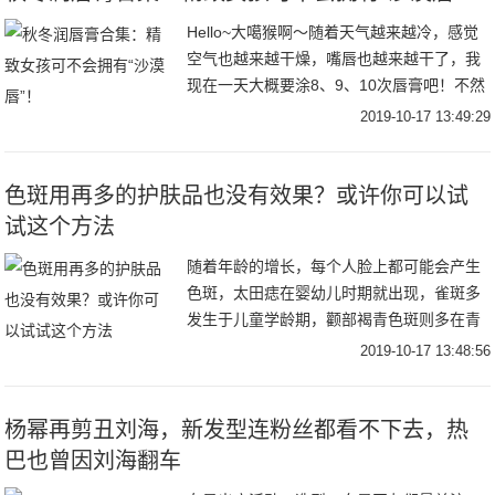
Hello~大噶猴啊～随着天气越来越冷，感觉
空气也越来越干燥，嘴唇也越来越干了，我
现在一天大概要涂8、9、10次唇膏吧！不然
完全受不了呀！嘻嘻嘻，铺垫了这么多，接
2019-10-17 13:49:29
下来就是要给你们来分享唇膏啦！要知道作
色斑用再多的护肤品也没有效果？或许你可以试
试这个方法
随着年龄的增长，每个人脸上都可能会产生
色斑，太田痣在婴幼儿时期就出现，雀斑多
发生于儿童学龄期，颧部褐青色斑则多在青
春期发病，黄褐斑的出现常与妊娠有关，脂
2019-10-17 13:48:56
溢性角化则多见于中老年人（当然现在20多
岁出现脂
杨幂再剪丑刘海，新发型连粉丝都看不下去，热
巴也曾因刘海翻车