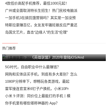
4款低价高配手机推荐，最低1000元起！
广州或全面取消特长生招生！热门民校电脑派
一加手机3在搞饥饿营销吗？其实是一加没预
特斯拉豪赚百亿，女友发牢骚妊娠反应严重还
岛国文艺片，直击“边缘人”的生活“伦理”
热门推荐
《英雄联盟》2020年登陆iOS/And
5G时代，自由职业中什么最赚钱？
网购和实体店买手机，到底有多大差别？怎么
1080P分辨率下，想畅玩各类游戏，最起
雷军接连官宣米6钉子户换机，小米10Pr
小米 9 评测：同价位上最能打的手机丨模
你手机里有哪些堪称神器的 App？