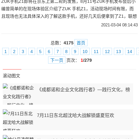
ZUK手机Z1即将在京东上第二轮的发售，8月11号ZUK手机发布会后小
编曾简单的在现场体验区介绍了ZUK 手机Z1，活动现场时间有限，而
且现场也无法具体深入的了解这款手机，还好几天后便拿到了Z1，联想
在成立神奇工场后，ZUK作为一个新晋的手机厂商其产品如何呢？
2021-03-04 08:14:43
总数：
4175
首页
1
2
3
4
5
6
7
8
9
10
11
12
13
14
下一页
页次：
1
/279
滚动图文
《成都诺和企业文化践行者》—践行文化，榜
7月11日东北超沈哈大战解锁盛夏狂欢