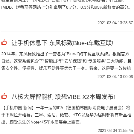
截至目前为止，《小妇人》已拿下27个奖项和140项提名，在豆瓣、
IMDB、烂番茄等网站上分别拿到了8.7分、8.3分和95%新鲜度的高分。
2021-03-04 13:28:37
让手机休息下 东风标致Blue-i车载互联!
2014年，东风标致推出了一套名为“Blue-i”的车载互联系统。根据官方
自述，这套系统包含了“智能出行”“安防保障”和“专属服务”三大功能，且
集安全性、便捷性、娱乐互动性等优势于一身。看来，这是要一改传统
车载多媒体“无人问津”窘境，让它不再是中控台上的一个摆设。
2021-03-04 13:00:06
八核大屏智能机 联想VIBE X2本周发布!
【手机中国 新闻】一年一届的IFA（德国柏林国际消费电子展览会）将
于下周拉开帷幕，三星、索尼、微软、HTC以及华为届时都将有新品推
出，颇受关注的Note4将在本届展会上露面。
2021-03-04 11:55:45