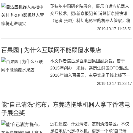
英特尔中国研究院展台，展示自适应机器人
交互技术。摄/新京报记者 浦峰新京报快讯
（记者 张璐）科幻电影里的机器人管家，将
逐步走入现实生活。在中关村国际前沿科技
2019-10-17 11:23:51
成果展上，英特尔中国研究院带来的“自适应
机器
百果园 | 为什么互联网不能颠覆水果店
本文作者焦岳是百果园集团副总裁，曾于
2015年创办一米鲜，亲历生鲜区OTO混战。
2016年加入百果园，主导实施了线上线下一
体化战略，负责区域运营，营销及加盟支持
2019-10-17 11:23:17
等工作。本文将通过百果园案例分析电商时
代
能“自己清洗”拖布，东莞造拖地机器人拿下香港电
子展金奖
远程遥控、计划清洁、定制清洁禁区，不仅
是扫地机也是拖地机，更是一个能“自己清