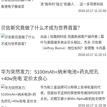
洗”拖布的“独立”机器人......这一多项黑科技
加持的拖扫一体机器人就是云鲸智能近日正
2019-10-17 11:22:49
式上线预售的云鲸Narwal J1，
贝佐斯究竟做了什么才成为世界首富？
出品 | 凤凰网科技 凤凰新闻客户端作者 | 霜
叶与美国诸多商业巨头相比，杰夫·贝佐斯
（Jeffrey Bezos）地位如何？安德鲁·卡内基
（Andrew Carnegie）的炼钢炉炼出的钢
2019-10-17 11:20:13
铁，成为铁
华为突然发力：5100mAh+纳米电池+药丸挖孔
+40w充电 定价太良心
华为和三星品牌可以称得上安卓机皇的代
表，但是似乎这样的荣誉称号维持时间并不
太长。近期又被小米Mix Alpha新机给无情夺
走，在性能配置上看，华为和三星新机整体
2019-10-17 11:19:36