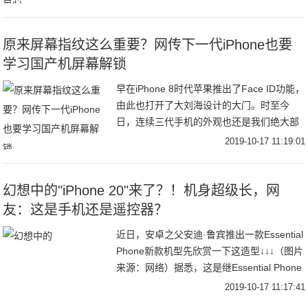
性能都很不错，但是新机整体颜值方面看各
级
原来屏幕指纹这么重要？网传下一代iPhone也要
学习国产机屏幕解锁
早在iPhone 8时代苹果推出了Face ID功能，
由此也打开了大刘海设计的大门。时至今
日，连续三代手机的外观也还是我们绝大部
分人包括果粉吐槽的重点。不过这种情况似
2019-10-17 11:19:01
乎将要发生改变，此前网上就有许多消
幻想中的"iPhone 20"来了？！机身超级长，网
友：这是手机还是遥控器？
近日，安卓之父安迪·鲁宾推出一款Essential
Phone新款机型先欣赏一下这造型↓↓↓（图片
来源：网络）据悉，这是继Essential Phone
之后安卓之父打造的第二款手机，这款智能
2019-10-17 11:17:41
机采用细长