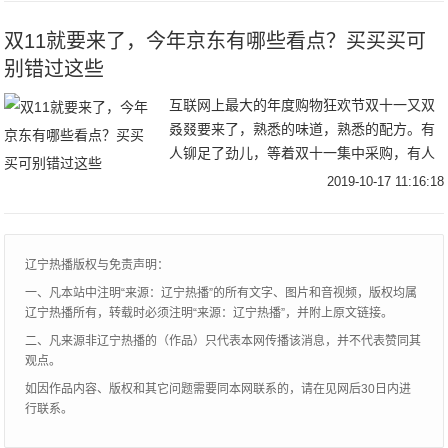
双11就要来了，今年京东有哪些看点？买买买可
别错过这些
互联网上最大的年度购物狂欢节双十一又双
叒叕要来了，熟悉的味道，熟悉的配方。有
人铆足了劲儿，等着双十一集中采购，有人
则是轻蔑一笑，我自巍然不动。今年是第11
2019-10-17 11:16:18
个双十一，对于消费者来说，确实有些“审美
疲劳”
辽宁热播版权与免责声明：
一、凡本站中注明“来源：辽宁热播”的所有文字、图片和音视频，版权均属
辽宁热播所有，转载时必须注明“来源：辽宁热播”，并附上原文链接。
二、凡来源非辽宁热播的（作品）只代表本网传播该消息，并不代表赞同其
观点。
如因作品内容、版权和其它问题需要同本网联系的，请在见网后30日内进
行联系。