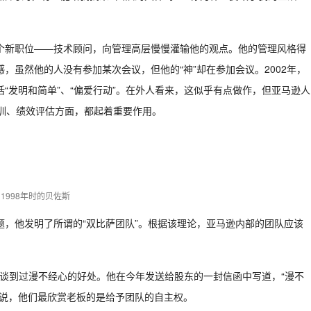
个新职位——技术顾问，向管理高层慢慢灌输他的观点。他的管理风格得
，虽然他的人没有参加某次会议，但他的“神”却在参加会议。2002年，
“发明和简单”、“偏爱行动”。在外人看来，这似乎有点做作，但亚马逊人
训、绩效评估方面，都起着重要作用。
1998年时的贝佐斯
，他发明了所谓的“双比萨团队”。根据该理论，亚马逊内部的团队应该
贝佐斯也谈到过漫不经心的好处。他在今年发送给股东的一封信函中写道，“漫不
员说，他们最欣赏老板的是给予团队的自主权。