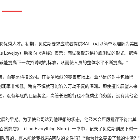
招聘优秀人才。初期，贝佐斯要求应聘者提供SAT（可以简单地理解为美国
as Lovejoy）后来向《连线》表示：面试采取苏格拉底测试的形式。据洛
该能提高下一次招聘时的标准，从而使人员的整体水平不断提高。”
商，而非高科技公司。在竞争激烈的零售市场上，亚马逊的对手包括巴
企业利润率非常低，稍有不慎就可能陷入万劫不复的深渊。即使擅长展望未来
逊，没有年底的巨额奖金，高管长途旅行也不能乘坐商务舱，没有其他企
发展的早期。为了使公司达到他理想的状态，他经常会严厉批评不符合其
货商店》（The Everything Store）一书中，记录了贝佐斯训属下时一
团队写的，有人能给我找来A团队的文件吗？”“你为什么要毁了我的生活？”