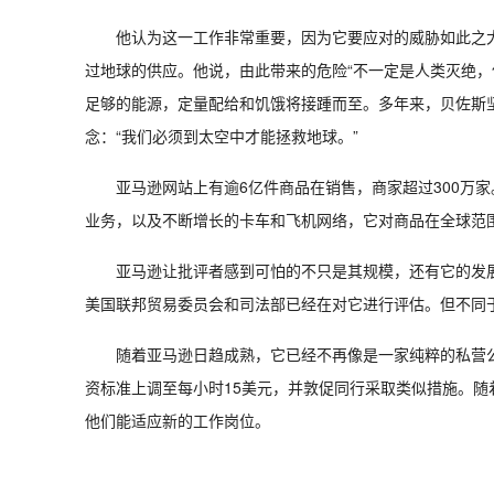
他认为这一工作非常重要，因为它要应对的威胁如此之
过地球的供应。他说，由此带来的危险“不一定是人类灭绝，
足够的能源，定量配给和饥饿将接踵而至。多年来，贝佐斯
念：“我们必须到太空中才能拯救地球。”
亚马逊网站上有逾6亿件商品在销售，商家超过300万
业务，以及不断增长的卡车和飞机网络，它对商品在全球范
亚马逊让批评者感到可怕的不只是其规模，还有它的发
美国联邦贸易委员会和司法部已经在对它进行评估。但不同于F
随着亚马逊日趋成熟，它已经不再像是一家纯粹的私营
资标准上调至每小时15美元，并敦促同行采取类似措施。随
他们能适应新的工作岗位。