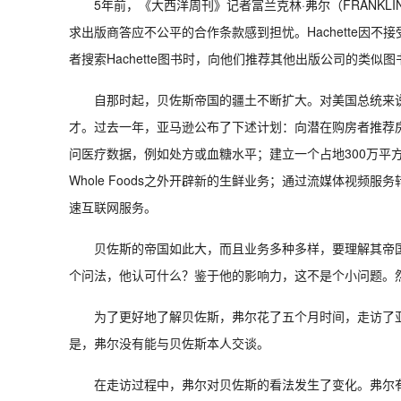
5年前，《大西洋周刊》记者富兰克林·弗尔（FRANKL
求出版商答应不公平的合作条款感到担忧。Hachette因不接
者搜索Hachette图书时，向他们推荐其他出版公司的类似图
自那时起，贝佐斯帝国的疆土不断扩大。对美国总统来
才。过去一年，亚马逊公布了下述计划：向潜在购房者推荐房地
问医疗数据，例如处方或血糖水平；建立一个占地300万平方英
Whole Foods之外开辟新的生鲜业务；通过流媒体视频
速互联网服务。
贝佐斯的帝国如此大，而且业务多种多样，要理解其帝
个问法，他认可什么？鉴于他的影响力，这不是个小问题。
为了更好地了解贝佐斯，弗尔花了五个月时间，走访了
是，弗尔没有能与贝佐斯本人交谈。
在走访过程中，弗尔对贝佐斯的看法发生了变化。弗尔