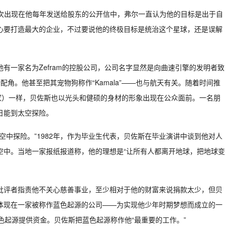
——曾多次出现在他每年发送给股东的公开信中，弗尔一直认为他的目标是出于自
心要打造最大的企业，不过要说他的终极目标是统治这个星球，还是误解
有一家名为Zefram的控股公司，公司名字显然是向曲速引擎的发明者致
角。他甚至把其宠物狗称作“Kamala”——也与航天有关。随着时间推
家）一样，贝佐斯也以光头和健硕的身材的形象出现在公众面前。一名朋
日能到太空探险。
空中探险。”1982年，作为毕业生代表，贝佐斯在毕业演讲中谈到他对人
空中。当地一家报纸报道称，他的理想是“让所有人都离开地球，把地球变
批评者指责他不关心慈善事业，至少相对于他的财富来说捐款太少，但贝
体现在一家被称作蓝色起源的公司——为实现他少年时期梦想而成立的一
色起源提供资金。贝佐斯把蓝色起源称作他“最重要的工作。”