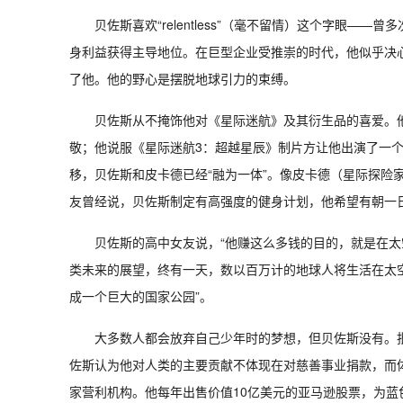
贝佐斯喜欢“relentless”（毫不留情）这个字眼
身利益获得主导地位。在巨型企业受推崇的时代，他似乎决
了他。他的野心是摆脱地球引力的束缚。
贝佐斯从不掩饰他对《星际迷航》及其衍生品的喜爱。他
敬；他说服《星际迷航3：超越星辰》制片方让他出演了一个配
移，贝佐斯和皮卡德已经“融为一体”。像皮卡德（星际探险
友曾经说，贝佐斯制定有高强度的健身计划，他希望有朝一
贝佐斯的高中女友说，“他赚这么多钱的目的，就是在太
类未来的展望，终有一天，数以百万计的地球人将生活在太
成一个巨大的国家公园”。
大多数人都会放弃自己少年时的梦想，但贝佐斯没有。
佐斯认为他对人类的主要贡献不体现在对慈善事业捐款，而
家营利机构。他每年出售价值10亿美元的亚马逊股票，为蓝