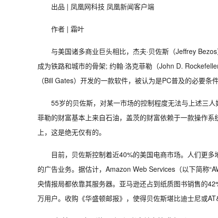
出品 | 凤凰网科技 凤凰新闻客户端
作者 | 霜叶
与美国诸多商业巨头相比，杰夫·贝佐斯（Jeffrey Bezo
成为铁路和城市的骨架; 约翰·洛克菲勒（John D. Rocke
（Bill Gates）开发的一款软件，被认为是PC普及的必要条
55岁的贝佐斯，对某一市场的控制程度无法与上述三
菲勒的财富基本上来自石油，盖茨的财富依赖于一款操作系
上，这是绝无仅有的。
目前，贝佐斯控制着近40%的美国电商市场。人们更多
的广告业务。据估计，Amazon Web Services（以
央情报局都依靠其服务器。亚马逊还占到纸质图书销售的42%和
万用户。收购《华盛顿邮报》，使得贝佐斯堪比迪士尼或AT