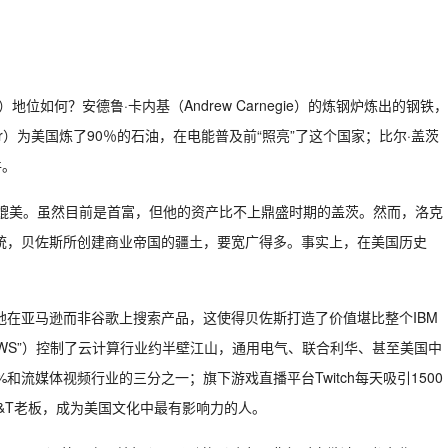
s）地位如何？安德鲁·卡内基（Andrew Carnegie）的炼钢炉炼出的钢铁，
feller）为美国炼了90％的石油，在电能普及前“照亮”了这个国家；比尔·盖茨
件。
人媲美。虽然目前是首富，但他的资产比不上鼎盛时期的盖茨。然而，洛克
统，贝佐斯所创建商业帝国的疆土，要宽广得多。事实上，在美国历史
地在亚马逊而非谷歌上搜索产品，这使得贝佐斯打造了价值堪比整个IBM
下简称“AWS”）控制了云计算行业约半壁江山，通用电气、联合利华、甚至美国中
流媒体视频行业的三分之一；旗下游戏直播平台Twitch每天吸引1500
&T老板，成为美国文化中最有影响力的人。