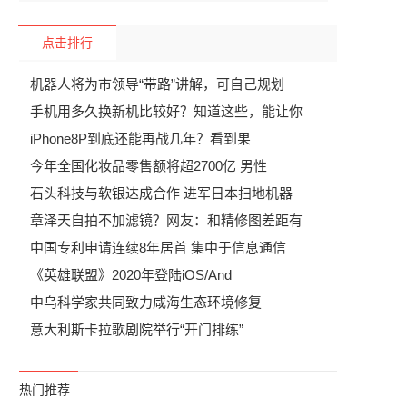
点击排行
机器人将为市领导“带路”讲解，可自己规划
手机用多久换新机比较好？知道这些，能让你
iPhone8P到底还能再战几年？看到果
今年全国化妆品零售额将超2700亿 男性
石头科技与软银达成合作 进军日本扫地机器
章泽天自拍不加滤镜？网友：和精修图差距有
中国专利申请连续8年居首 集中于信息通信
《英雄联盟》2020年登陆iOS/And
中乌科学家共同致力咸海生态环境修复
意大利斯卡拉歌剧院举行“开门排练”
热门推荐