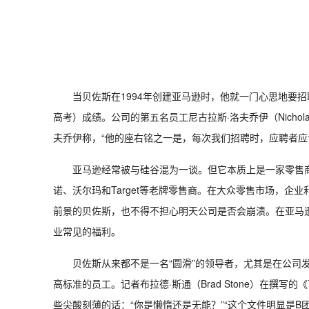
当贝佐斯在1994年创建亚马逊时，他就一门心思地要
高考）成绩。公司的第五名员工尼古拉斯·洛夫乔伊（Nichol
夫乔伊称，“他的座右铭之一是，每次我们招聘时，应聘者应
亚马逊经常被与硅谷混为一谈。但它本质上是一家零售
诺、沃尔玛和Target等老牌零售商。在大众零售市场，
前景的贝佐斯，也不得不担心明天公司是否会崩溃。在亚马
业常见的福利。
贝佐斯从来都不是一名“圆滑”的领导者，尤其是在公司
高标准的员工。记者布拉德·斯通（Brad Stone）在撰写的《百
些尖酸刻薄的话：“你是懒惰还是无能？”“这个文件明显是B