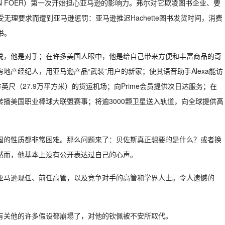
IN FOER）第一次开始担心亚马逊的影响力。弗尔对它欺凌图书企业、要
受无理要求而遭到亚马逊惩罚：亚马逊推迟Hachette图书发货时间，消费
书。
说，他是对手；在许多美国人眼中，他是给自己带来方便和丰富商品的奇
产经纪人，用亚马逊产品“武装”用户的新家；使其语音助手Alexa能访
尺（27.9万平方米）的货运机场；向Prime会员提供次日达服务；在
服务转播美国职业棒球大联盟赛事；将逾3000颗卫星送入轨道，向全球提供高
国的性质都非常困难。那么问题来了：贝佐斯真正想要的是什么？或者换
然而，他基本上没有公开表达过自己的心声。
亚马逊现任、前任高管，以及竞争对手的高管和学界人士。令人遗憾的
有关他的许多假设都崩塌了，对他的钦佩被不安所取代。