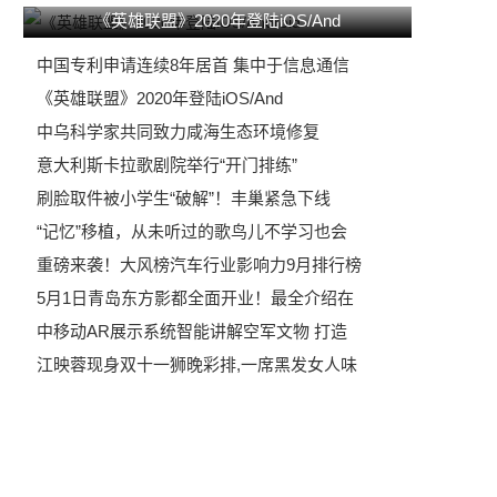
《英雄联盟》2020年登陆iOS/And
中国专利申请连续8年居首 集中于信息通信
《英雄联盟》2020年登陆iOS/And
中乌科学家共同致力咸海生态环境修复
意大利斯卡拉歌剧院举行“开门排练”
刷脸取件被小学生“破解”！丰巢紧急下线
“记忆”移植，从未听过的歌鸟儿不学习也会
重磅来袭！大风榜汽车行业影响力9月排行榜
5月1日青岛东方影都全面开业！最全介绍在
中移动AR展示系统智能讲解空军文物 打造
江映蓉现身双十一狮晚彩排,一席黑发女人味