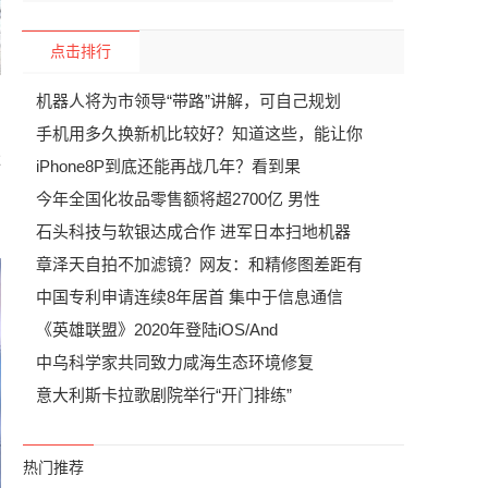
点击排行
机器人将为市领导“带路”讲解，可自己规划
手机用多久换新机比较好？知道这些，能让你
排
iPhone8P到底还能再战几年？看到果
艺
今年全国化妆品零售额将超2700亿 男性
石头科技与软银达成合作 进军日本扫地机器
章泽天自拍不加滤镜？网友：和精修图差距有
中国专利申请连续8年居首 集中于信息通信
《英雄联盟》2020年登陆iOS/And
中乌科学家共同致力咸海生态环境修复
意大利斯卡拉歌剧院举行“开门排练”
热门推荐