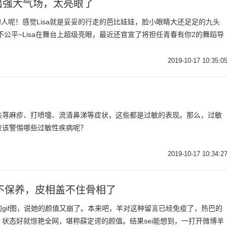
出强大气场，太亮眼了
的人呢！感觉Lisa就是妥妥的行走的芭比娃娃，脸小眼睛大还足足的九头
不公平~Lisa在舞台上超级亮眼，最近还官宣了将担任青春有你2的舞蹈导
2019-10-17 10:35:0
肤荨麻疹、打喷嚏、流清鼻涕等症状，这些都是过敏的表现。那么，过敏
应该警惕哪些过敏性疾病呢？
2019-10-17 10:34:2
不保养，皮相盖不住骨相了
gif图，说她的颜值又崩了。本来吧，羊对这种留言已经免疫了，热巴的
状态好就惊艳全网，堪称薛定谔的颜值。结果sei能想到，一打开微博羊