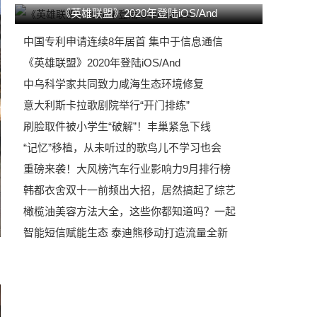
《英雄联盟》2020年登陆iOS/And
中国专利申请连续8年居首 集中于信息通信
《英雄联盟》2020年登陆iOS/And
中乌科学家共同致力咸海生态环境修复
意大利斯卡拉歌剧院举行“开门排练”
刷脸取件被小学生“破解”！丰巢紧急下线
“记忆”移植，从未听过的歌鸟儿不学习也会
重磅来袭！大风榜汽车行业影响力9月排行榜
韩都衣舍双十一前频出大招，居然搞起了综艺
橄榄油美容方法大全，这些你都知道吗？一起
智能短信赋能生态 泰迪熊移动打造流量全新