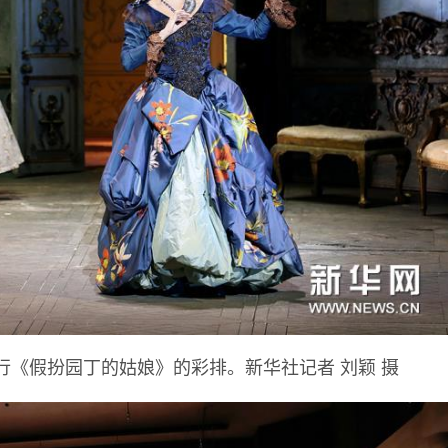
行《假扮园丁的姑娘》的彩排。新华社记者 刘颖 摄