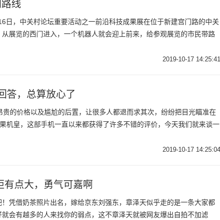
划路线
月16日，中关村论坛重要活动之一前沿科技成果展在位于新建宫门路的中关
。从展览的西门进入，一个机器人就会迎上前来，给参观展览的市民带路
2019-10-17 14:25:4
的回答，总算放心了
后，昂贵的价格以及尴尬的后置，让很多人都退而求其次，纷纷把目光瞄准在
年的苹果机皇，这部手机一直以来都获得了许多不错的评价，今天我们就来谈一
2019-10-17 14:25:0
距有点大，勇气可嘉啊
吧！凭借奶茶照片出名，嫁给京东刘强东，章泽天似乎走的是一条大家都
好就会有越多的人来找你的弱点，这不章泽天就被网友爆出自拍不加滤