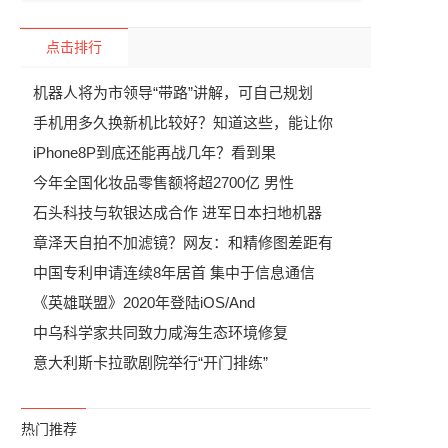
点击排行
机器人将为市领导“带路”讲解，可自己规划
手机用多久换新机比较好？知道这些，能让你
iPhone8P到底还能再战几年？看到果
今年全国化妆品零售额将超2700亿 男性
石头科技与软银达成合作 进军日本扫地机器
章泽天自拍不加滤镜？网友：和精修图差距有
中国专利申请连续8年居首 集中于信息通信
《英雄联盟》2020年登陆iOS/And
中乌科学家共同致力咸海生态环境修复
意大利斯卡拉歌剧院举行“开门排练”
热门推荐