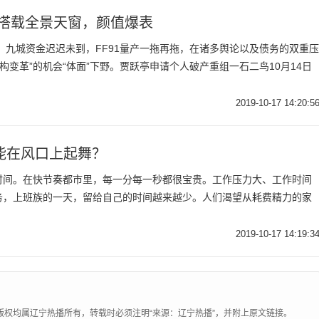
1搭载全景天窗，颜值爆表
，九城资金迟迟未到，FF91量产一拖再拖，在诸多舆论以及债务的双重压
构变革”的机会“体面”下野。贾跃亭申请个人破产重组一石二鸟10月14日
2019-10-17 14:20:5
能在风口上起舞？
时间。在快节奏都市里，每一分每一秒都很宝贵。工作压力大、工作时间
务，上班族的一天，留给自己的时间越来越少。人们渴望从耗费精力的家
2019-10-17 14:19:3
版权均属辽宁热播所有，转载时必须注明“来源：辽宁热播”，并附上原文链接。