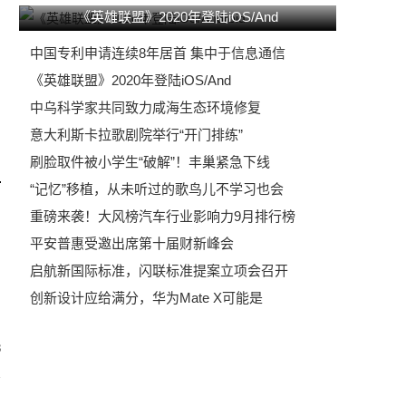
《英雄联盟》2020年登陆iOS/And
中国专利申请连续8年居首 集中于信息通信
《英雄联盟》2020年登陆iOS/And
中乌科学家共同致力咸海生态环境修复
意大利斯卡拉歌剧院举行“开门排练”
刷脸取件被小学生“破解”！丰巢紧急下线
“记忆”移植，从未听过的歌鸟儿不学习也会
重磅来袭！大风榜汽车行业影响力9月排行榜
平安普惠受邀出席第十届财新峰会
启航新国际标准，闪联标准提案立项会召开
创新设计应给满分，华为Mate X可能是
8