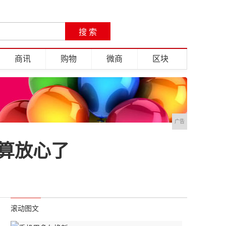
商讯
购物
微商
区块
广告
总算放心了
滚动图文