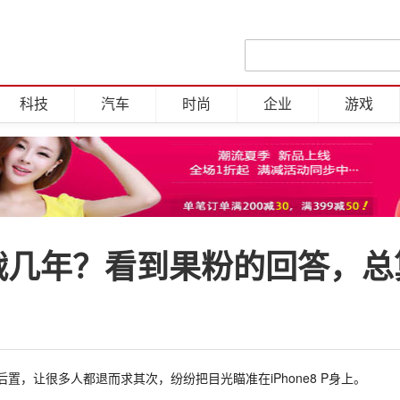
科技
汽车
时尚
企业
游戏
能再战几年？看到果粉的回答，
后置，让很多人都退而求其次，纷纷把目光瞄准在iPhone8 P身上。