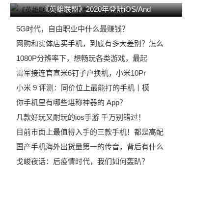
《英雄联盟》2020年登陆iOS/And
5G时代，自由职业中什么最赚钱？
网购和实体店买手机，到底有多大差别？怎么
1080P分辨率下，想畅玩各类游戏，最起
雷军接连官宣米6钉子户换机，小米10Pr
小米 9 评测：同价位上最能打的手机丨模
启
你手机里有哪些堪称神器的 App？
几款好玩又耐玩的ios手游 千万别错过！
目前市面上最值得入手的三款手机！都是高配
国产手机海外出货量第一的传音，背后有什么
戈峻夜话：后疫情时代，我们如何轰趴？