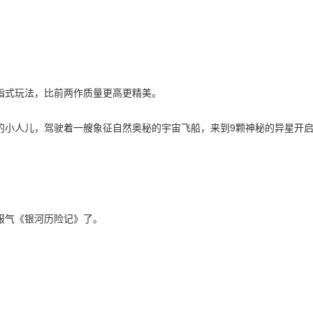
指式玩法，比前两作质量更高更精美。
的小人儿，驾驶着一艘象征自然奥秘的宇宙飞船，来到9颗神秘的异星开
服气《银河历险记》了。