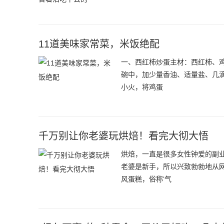
11道美味家常菜，米饭绝配
一、西红柿炒蛋主材：西红柿、
碗中，加少量香油、适量盐、几
小火，将鸡蛋
千万别让你老婆玩烘焙！看完大彻大悟
烘焙，一直是很多女性钟爱的副
老婆是新手，所以兴致勃勃地从
风蛋糕，俗称‘气