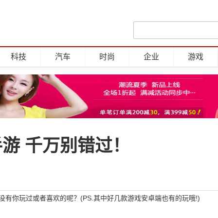
科技
汽车
时尚
企业
游戏
手游 千万别错过！
有你玩过或者喜欢的呢？(PS.其中好几款游戏安卓端也有的玩哦!)