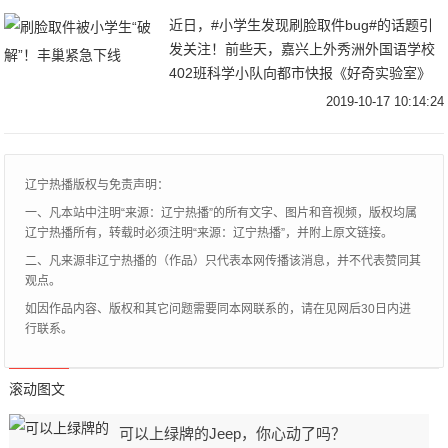
近日，#小学生发现刷脸取件bug#的话题引
发关注！前些天，嘉兴上外秀洲外国语学校
402班科学小队向都市快报《好奇实验室》
报料：他们在一次课外科学实验中发现，只
2019-10-17 10:14:24
要用一张打印照片就能代替真人刷脸、骗过
小区
辽宁热播版权与免责声明：
一、凡本站中注明“来源：辽宁热播”的所有文字、图片和音视频，版权均属
辽宁热播所有，转载时必须注明“来源：辽宁热播”，并附上原文链接。
二、凡来源非辽宁热播的（作品）只代表本网传播该消息，并不代表赞同其
观点。
如因作品内容、版权和其它问题需要同本网联系的，请在见网后30日内进
行联系。
滚动图文
可以上绿牌的Jeep，你心动了吗？