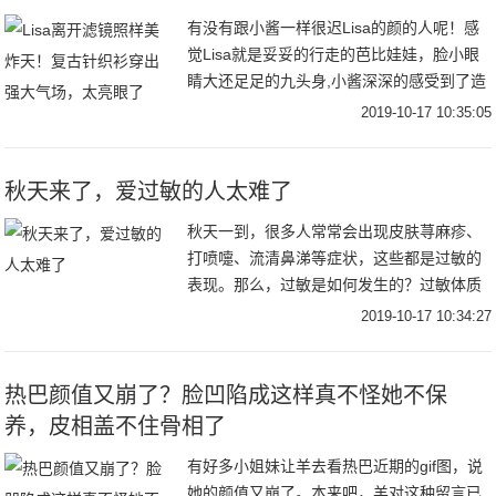
有没有跟小酱一样很迟Lisa的颜的人呢！感
觉Lisa就是妥妥的行走的芭比娃娃，脸小眼
睛大还足足的九头身,小酱深深的感受到了造
物主的不公平~Lisa在舞台上超级亮眼，最近
2019-10-17 10:35:05
还官宣了将担任青春有你2的舞蹈导
秋天来了，爱过敏的人太难了
秋天一到，很多人常常会出现皮肤荨麻疹、
打喷嚏、流清鼻涕等症状，这些都是过敏的
表现。那么，过敏是如何发生的？过敏体质
的人又应该警惕哪些过敏性疾病呢？
2019-10-17 10:34:27
热巴颜值又崩了？脸凹陷成这样真不怪她不保
养，皮相盖不住骨相了
有好多小姐妹让羊去看热巴近期的gif图，说
她的颜值又崩了。本来吧，羊对这种留言已