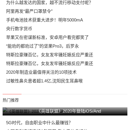
为什么越发达的国家，越不流行移动支付呢？
阿里再发“最严口罩禁令”
手机电池技术获重大进步！明年5000mA
央行数字货币
苹果又在密谋新标准，安卓用户看完都笑了
“能劝的都劝过了”的坚果Pro3，后罗永
特斯拉豪赚百亿，女友发牢骚妊娠反应严重还
特斯拉豪赚百亿，女友发牢骚妊娠反应严重还
2020年制造业最值得关注的10项技术
过敏性鼻炎患者超1.4亿,沈阳民生耳鼻喉
热门推荐
《英雄联盟》2020年登陆iOS/And
5G时代，自由职业中什么最赚钱？