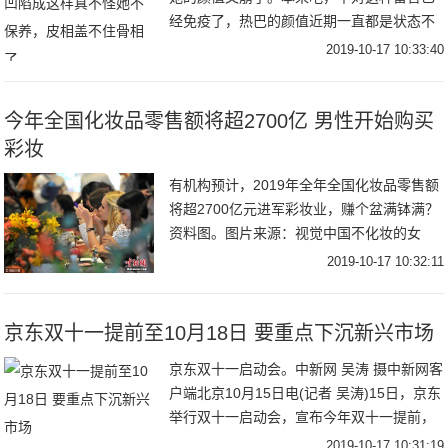
经免疫了，热巴的颜值近期一直都是状态不
好就崩，状态好就惊艳全网，堪称薛定谔的
2019-10-17 10:33:40
颜值。结果sei能想到，一打开微博羊就看到
营
今年全国化妆品零售额将超2700亿 男性开始购买
彩妆
有机构预计，2019年全年全国化妆品零售额
将超2700亿元进军彩妆业，赚个盆满钵满？
资料图。图片来源：视觉中国不化妆的女
生，也会买口红，这就是彩妆的魅力。本来
2019-10-17 10:32:11
女性消费者对彩妆的买买买已经是人类无法
阻止
京东双十一提前至10月18日 要重点下沉新兴市场
京东双十一启动会。中新网 吴涛 摄中新网客
户端北京10月15日电(记者 吴涛)15日，京东
举行双十一启动会，宣布今年双十一提前，
将从10月18日正式开启，并推出“超级百亿
2019-10-17 10:31:19