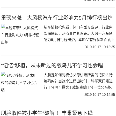
补贴 千亿优惠”让利。与此同时
重磅来袭！大风榜汽车行业影响力9月排行榜出炉
新车情报抢先看，热门车型专业评，行业内
部深解读，热点事件紧追踪。大风号汽车影
响力9月排行榜出炉，本轮又有好多新面孔上
榜喔！快来加入，极先锋带你上高速！恭喜
2019-10-17 10:15:35
上榜的自媒体小伙伴。欢迎更多的自媒体加
入凤凰网
“记忆”移植，从未听过的歌鸟儿不学习也会唱
大脑是如何对模仿父母讲话所需的记忆进行
编码的？当这个过程出错时，科学家们能进
行干预吗？撰文 | 咸姐责编 | 兮一位父亲抱
着他刚出生的宝宝，他们的脸只有几英寸的
2019-10-17 10:14:55
距离，开心地重复着“BaBa”这两个音节
刷脸取件被小学生“破解”！丰巢紧急下线