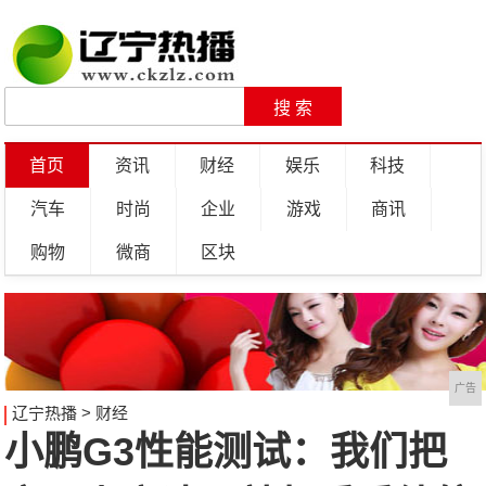
首页
资讯
财经
娱乐
科技
汽车
时尚
企业
游戏
商讯
购物
微商
区块
广告
辽宁热播
>
财经
小鹏G3性能测试：我们把