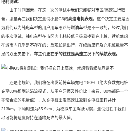
电耗测试:
由于时间因素，在这一次的测试中我们只能够对市区/高速进行取
舍，思量再三我们决定测试小鹏G3的
高速电耗表现
，这个决定主要是因
为我们认为纯电车型的用户用车思路与燃油车型是不一致的，经过我们
的多次测试，纯电车型在市区内电耗较低且极易找到充电桩，续航焦虑
在城市内几乎是不存在的；反观长途出行，在续航里程及充电桩数量不
足的双重夹击下，
车主们更在乎的往往是高速工况下的续航表现。
还是老规矩，我们将在出发前将车辆充电至80%（绝大多数充电桩
充至80%即到达涓流模式，从用户习惯及性价比上来看，80%都是一个
非常合适的电量值），从充电桩出发高速往返到充电桩里程共计
213km，平均时速为85.9km；为模拟车主驾驶习惯，测试过程中我们
尽可能将速度保持在道路允许的最大值。