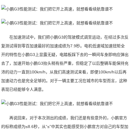
在加速测试中，我们把小鹏G3的驾驶模式调至运动，在经过多次反
复测试得到零百加速最好的加速成绩为7.9秒。电机低速域加速扭矩全
开的特性在小鹏G3上显露无疑，电踏板踩下去的一瞬间车身即响应弹出
去了，加速开始小鹏G3抬头稍有些严重，但稳定了以后整辆车能保持充
沛的动力一直到100km/h，从我们高速测试来看，即便100km/h以后再
加速动力也是完全足够的。对于一辆主要工况在城市的车型而言，这种
表现已经能够令人满意。
再说回来，对于本次测出的成绩，我们还是有些意外的，小鹏官方
的标称成绩为≤8.6秒，从“≤”中其实也能感受到小鹏官方对自己的车型加