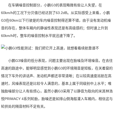
在车辆噪音控制部分，小鹏G3的表现略微有些让人失望，在
60km/h的工况下分贝值已经达到了63.2dB。从实际感受上来看，小鹏
G3在60km以下行驶是的车内噪音控制得还算不错，由于没有发动机噪
音的存在，整体车厢内的静谧性表现还是有高级感的；但时速上升到
60km/h时，整车的噪音控制水平就迅速下降了。
小鹏G3噪音的低分表现，问题主要出现在胎噪及环境噪音。在去往
高速的路途中，能够明显感觉到小鹏G3的环境隔音是短板，在关着窗的
情况下车外的讲话声、发动机声都还非常清晰；在以较高速度巡航在高
速时，风噪表现还是比较令人满意的，基本上属于同级别中上水平；唯
独胎噪部分让人有些烦心，虽然小鹏G3采用了以静音为取向的米其林浩
悦PRIMACY 4系列轮胎，胎噪还是如排山倒海般灌入车厢内，相信这与
轮拱处的隔音材料不足有关。