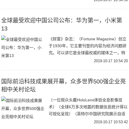
岁，其中有10位“70后”。55岁的
全球最受欢迎中国公司公布：华为第一，小米第
13
《财富》杂志：（Fortune Magazine）创立
于1930年，它主要刊登的内容为经济问题研
究。可以讲它是全球最权威的媒体之一，特
别是自1954的推出全球500强排行榜之后，
2019-10-17 10:54:20
《财富》杂志就成为全
国际前沿科技成果展开幕，众多世界500强企业亮
相中关村论坛
（一位观众头戴HoloLens体验全息影像技
术）（全球6万多次地震的数据信息统计得以
可视化呈现）（英特尔中国研究院展示自适
应机器人）剑桥大学带来世界首款包裹表面
2019-10-17 10:53:42
的有机液晶显示器，英特尔亮出能精准重建3