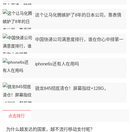
这个让马化腾嫉妒了8年的日本公司，靠表情
中国快递公司满意度排行，谁在你心中排第一
iphone6s还有人在用吗
骁龙845彻底清仓！屏幕指纹+128G，
点击排行
为什么越发达的国家，越不流行移动支付呢？