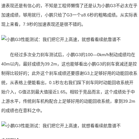
速表现还是有信心的，不知是工程师懒惰了还是认为小鹏G3不必太在乎
加速成绩，够用就行，小鹏只给了G3一个≤8.6秒的粗略成绩。从实际表
现上来看，7.9秒的加速表现还是很不错的。
在经过多次全力刹车测试后，小鹏G3的100—0km/h制动成绩均在
40m以内，最好成绩为39.2m，这也能够看出小鹏G3的刹车衰减还是控
制得比较好的；此外这个刹车成绩还要感谢G3上足够好用的动能回收系
统，从表格上便能看出，0.1秒左右我们踩下刹车同时动能回收系统开
始介入，G值达到最大值接近1.65。相较于竞品而言，这个成绩处于中
上游水平，传统刹车机构配合上足够好用的动能回收系统，拿到39.2m
的成绩也在意料之中。