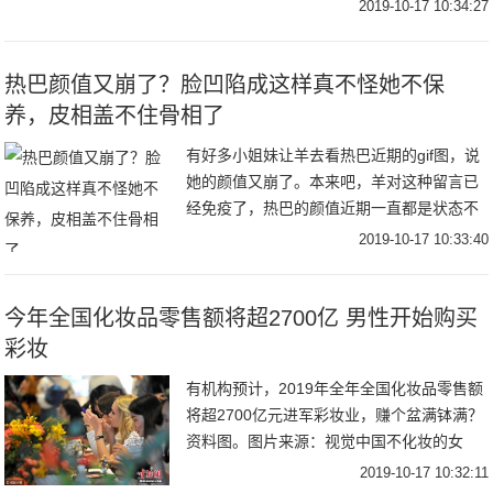
的人又应该警惕哪些过敏性疾病呢？
2019-10-17 10:34:27
热巴颜值又崩了？脸凹陷成这样真不怪她不保
养，皮相盖不住骨相了
有好多小姐妹让羊去看热巴近期的gif图，说
她的颜值又崩了。本来吧，羊对这种留言已
经免疫了，热巴的颜值近期一直都是状态不
好就崩，状态好就惊艳全网，堪称薛定谔的
2019-10-17 10:33:40
颜值。结果sei能想到，一打开微博羊就看到
营
今年全国化妆品零售额将超2700亿 男性开始购买
彩妆
有机构预计，2019年全年全国化妆品零售额
将超2700亿元进军彩妆业，赚个盆满钵满？
资料图。图片来源：视觉中国不化妆的女
生，也会买口红，这就是彩妆的魅力。本来
2019-10-17 10:32:11