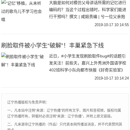
大脑是如何对模仿父母讲话所需的记忆进行
编码的？当这个过程出错时，科学家们能进
行干预吗？撰文 | 咸姐责编 | 兮一位父亲抱
着他刚出生的宝宝，他们的脸只有几英寸的
2019-10-17 10:14:55
距离，开心地重复着“BaBa”这两个音节
刷脸取件被小学生“破解”！丰巢紧急下线
近日，#小学生发现刷脸取件bug#的话题引
发关注！前些天，嘉兴上外秀洲外国语学校
402班科学小队向都市快报《好奇实验室》
报料：他们在一次课外科学实验中发现，只
2019-10-17 10:14:24
要用一张打印照片就能代替真人刷脸、骗过
小区
辽宁热播版权与免责声明：
一、凡本站中注明“来源：辽宁热播”的所有文字、图片和音视频，版权均属
辽宁热播所有，转载时必须注明“来源：辽宁热播”，并附上原文链接。
二、凡来源非辽宁热播的（作品）只代表本网传播该消息，并不代表赞同其