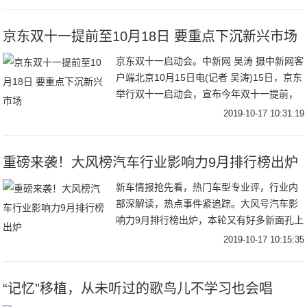
女性消费者对彩妆的买买买已经是人类无法
阻止
京东双十一提前至10月18日 要重点下沉新兴市场
京东双十一启动会。中新网 吴涛 摄中新网客
户端北京10月15日电(记者 吴涛)15日，京东
举行双十一启动会，宣布今年双十一提前，
将从10月18日正式开启，并推出“超级百亿
2019-10-17 10:31:19
补贴 千亿优惠”让利。与此同时
重磅来袭！大风榜汽车行业影响力9月排行榜出炉
新车情报抢先看，热门车型专业评，行业内
部深解读，热点事件紧追踪。大风号汽车影
响力9月排行榜出炉，本轮又有好多新面孔上
榜喔！快来加入，极先锋带你上高速！恭喜
2019-10-17 10:15:35
上榜的自媒体小伙伴。欢迎更多的自媒体加
入凤凰网
“记忆”移植，从未听过的歌鸟儿不学习也会唱