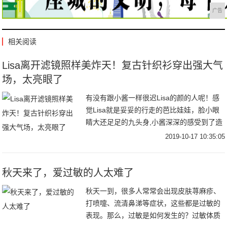
广告
相关阅读
Lisa离开滤镜照样美炸天！复古针织衫穿出强大气
场，太亮眼了
有没有跟小酱一样很迟Lisa的颜的人呢！感
觉Lisa就是妥妥的行走的芭比娃娃，脸小眼
睛大还足足的九头身,小酱深深的感受到了造
物主的不公平~Lisa在舞台上超级亮眼，最近
2019-10-17 10:35:05
还官宣了将担任青春有你2的舞蹈导
秋天来了，爱过敏的人太难了
秋天一到，很多人常常会出现皮肤荨麻疹、
打喷嚏、流清鼻涕等症状，这些都是过敏的
表现。那么，过敏是如何发生的？过敏体质