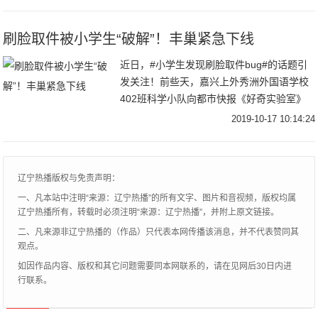
距离，开心地重复着“BaBa”这两个音节
刷脸取件被小学生“破解”！丰巢紧急下线
近日，#小学生发现刷脸取件bug#的话题引
发关注！前些天，嘉兴上外秀洲外国语学校
402班科学小队向都市快报《好奇实验室》
报料：他们在一次课外科学实验中发现，只
2019-10-17 10:14:24
要用一张打印照片就能代替真人刷脸、骗过
小区
辽宁热播版权与免责声明：
一、凡本站中注明“来源：辽宁热播”的所有文字、图片和音视频，版权均属
辽宁热播所有，转载时必须注明“来源：辽宁热播”，并附上原文链接。
二、凡来源非辽宁热播的（作品）只代表本网传播该消息，并不代表赞同其
观点。
如因作品内容、版权和其它问题需要同本网联系的，请在见网后30日内进
行联系。