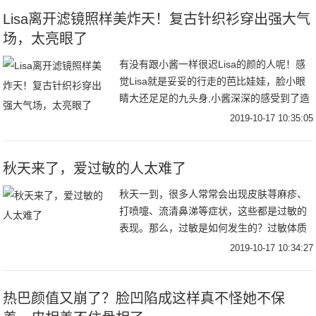
Lisa离开滤镜照样美炸天！复古针织衫穿出强大气
场，太亮眼了
有没有跟小酱一样很迟Lisa的颜的人呢！感
觉Lisa就是妥妥的行走的芭比娃娃，脸小眼
睛大还足足的九头身,小酱深深的感受到了造
物主的不公平~Lisa在舞台上超级亮眼，最近
2019-10-17 10:35:05
还官宣了将担任青春有你2的舞蹈导
秋天来了，爱过敏的人太难了
秋天一到，很多人常常会出现皮肤荨麻疹、
打喷嚏、流清鼻涕等症状，这些都是过敏的
表现。那么，过敏是如何发生的？过敏体质
的人又应该警惕哪些过敏性疾病呢？
2019-10-17 10:34:27
热巴颜值又崩了？脸凹陷成这样真不怪她不保