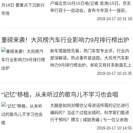
户端北京10月15日电(记者 吴涛)15日，京东
举行双十一启动会，宣布今年双十一提前，
将从10月18日正式开启，并推出“超级百亿
2019-10-17 10:31:19
补贴 千亿优惠”让利。与此同时
重磅来袭！大风榜汽车行业影响力9月排行榜出炉
新车情报抢先看，热门车型专业评，行业内
部深解读，热点事件紧追踪。大风号汽车影
响力9月排行榜出炉，本轮又有好多新面孔上
榜喔！快来加入，极先锋带你上高速！恭喜
2019-10-17 10:15:35
上榜的自媒体小伙伴。欢迎更多的自媒体加
入凤凰网
“记忆”移植，从未听过的歌鸟儿不学习也会唱
大脑是如何对模仿父母讲话所需的记忆进行
编码的？当这个过程出错时，科学家们能进
行干预吗？撰文 | 咸姐责编 | 兮一位父亲抱
着他刚出生的宝宝，他们的脸只有几英寸的
2019-10-17 10:14:55