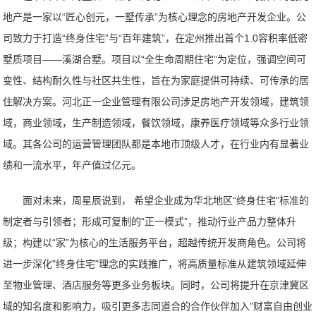
地产是一家以“匠心创元，一墅传承”为核心理念的房地产开发企业。公
司致力于打造“终身住宅”与“百年建筑”，在定州推出首个1.0容积率低密
墅质项目——溪湖合墅。项目以“全生命周期住宅”为定位，强调空间可
变性、结构耐久性与社区共生性，旨在为家庭提供可持续、可传承的居
住解决方案。河北正一企业管理有限公司涉足房地产开发领域，建筑领
域，商业领域，生产制造领域，餐饮领域，康养医疗领域等众多行业领
域。其各公司的运营管理团队都是本地市顶级人才，在行业内有显著业
绩和一流水平，年产值过亿元。
面对未来，周星辰说到， 希望企业成为华北地区“终身住宅”标准的
制定者与引领者；形成可复制的“正一模式”，推动行业产品力整体升
级；构建以“家”为核心的生活服务平台，超越传统开发商角色。公司将
进一步深化"终身住宅"理念的实践推广，将高质量标准从建筑领域延伸
至物业管理、酒店服务等更多业务板块。同时，公司将提升在京津冀区
域的知名度和影响力，吸引更多志同道合的合作伙伴加入"财富自由创业