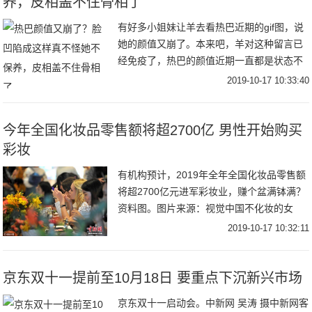
养，皮相盖不住骨相了
有好多小姐妹让羊去看热巴近期的gif图，说
她的颜值又崩了。本来吧，羊对这种留言已
经免疫了，热巴的颜值近期一直都是状态不
好就崩，状态好就惊艳全网，堪称薛定谔的
2019-10-17 10:33:40
颜值。结果sei能想到，一打开微博羊就看到
营
今年全国化妆品零售额将超2700亿 男性开始购买
彩妆
有机构预计，2019年全年全国化妆品零售额
将超2700亿元进军彩妆业，赚个盆满钵满？
资料图。图片来源：视觉中国不化妆的女
生，也会买口红，这就是彩妆的魅力。本来
2019-10-17 10:32:11
女性消费者对彩妆的买买买已经是人类无法
阻止
京东双十一提前至10月18日 要重点下沉新兴市场
京东双十一启动会。中新网 吴涛 摄中新网客