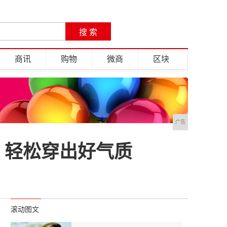
商讯
购物
微商
区块
广告
，轻松穿出好气质
滚动图文