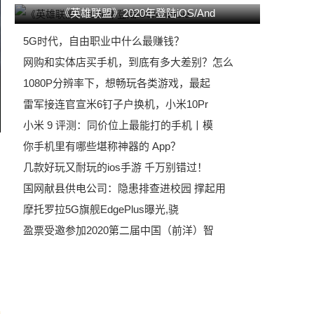
《英雄联盟》2020年登陆iOS/And
5G时代，自由职业中什么最赚钱？
网购和实体店买手机，到底有多大差别？怎么
1080P分辨率下，想畅玩各类游戏，最起
雷军接连官宣米6钉子户换机，小米10Pr
小米 9 评测：同价位上最能打的手机丨模
你手机里有哪些堪称神器的 App？
几款好玩又耐玩的ios手游 千万别错过！
国网献县供电公司：隐患排查进校园 撑起用
摩托罗拉5G旗舰EdgePlus曝光,骁
盈票受邀参加2020第二届中国（前洋）智