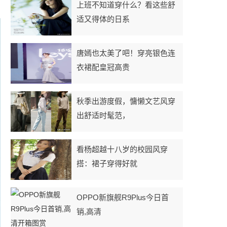
上班不知道穿什么？看这些舒
适又得体的日系
唐嫣也太美了吧！穿亮银色连
衣裙配皇冠高贵
秋季出游度假，慵懒文艺风穿
出舒适时髦范，
看杨超越十八岁的校园风穿
搭：裙子穿得好就
OPPO新旗舰R9Plus今日首
销,高清