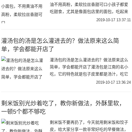
油不用高粉，柔软拉丝香甜可口小孩子都爱
吃甜食，尤其是像面包店里的面包，吃起来
非常的香甜可口，而且又比较松软，所以深
2019-10-17 13:37:11
受孩子们的欢迎，并且有一些家长还习惯性
的早晨把面
灌汤包的汤是怎么灌进去的？做法原来这么简
单，学会都能开店了
灌汤包的汤是怎么灌进去的？做法原来这么
简单，学会都能开店了灌汤包是江南的名小
吃，它的特色就是包子皮里都是汤汁，吃它
必须先把汤汁喝掉，然后再吃皮和馅。灌汤
2019-10-17 13:36:24
包在上海、浙江、南京地区比较出名，人们
对灌汤包比
剩米饭别光炒着吃了，教你新做法，外酥里软，
一顿5个都不够吃
剩米饭不要再扔了，今天就用剩米饭和饺子
皮，给大家分享一款非常好吃的早餐做法，