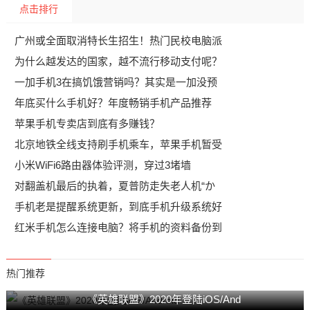
点击排行
广州或全面取消特长生招生！热门民校电脑派
为什么越发达的国家，越不流行移动支付呢？
一加手机3在搞饥饿营销吗？其实是一加没预
年底买什么手机好？年度畅销手机产品推荐
苹果手机专卖店到底有多赚钱？
北京地铁全线支持刷手机乘车，苹果手机暂受
小米WiFi6路由器体验评测，穿过3堵墙
对翻盖机最后的执着，夏普防走失老人机“か
手机老是提醒系统更新，到底手机升级系统好
红米手机怎么连接电脑？将手机的资料备份到
热门推荐
《英雄联盟》2020年登陆iOS/And