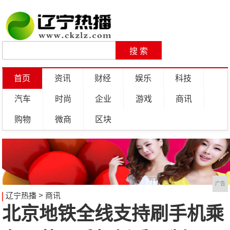
首页
资讯
财经
娱乐
科技
汽车
时尚
企业
游戏
商讯
购物
微商
区块
广告
辽宁热播
>
商讯
北京地铁全线支持刷手机乘