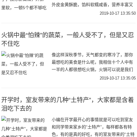
外皮金黄酥脆，馅料软糯咸香，营养丰富又
美味，多做一点放冰箱冷冻，早餐2分钟就搞
2019-10-17 13:35:50
定！添加了鸡胸肉，低脂健康，即使吃起了
也不用担
火锅中最“怕辣”的蔬菜，一般人受不了，但是又忍
不住吃
像这样深秋季节，天气都变的寒冷了，那你
最想吃的美食是什么呢，我相信十个人中有
一半的人都很想吃火锅，火锅可以说是我们
非常受欢迎的中国美食了，像是四川，重庆
2019-10-17 13:35:05
等地方的，人们基本上家家户户都是特别喜
欢吃火锅的
开学时，室友带来的几种“土特产”，大家都是含着
泪吃下去的
小编在开学最开心的事情就是可以吃到室友
和同学带来家乡的“土特产”，每样都各有特
色，有的是真的好吃，有的室友带来的“土特