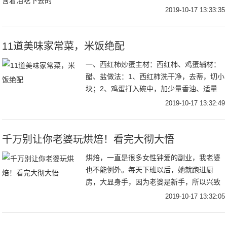
产”真的是接受不了啊，面对着室友的热情，
2019-10-17 13:33:35
还不好意思拒绝，大家都是含着泪吃下去
的，简
11道美味家常菜，米饭绝配
一、西红柿炒蛋主材：西红柿、鸡蛋辅材：
醋、盐做法：1、西红柿洗干净，去蒂，切小
块；2、鸡蛋打入碗中，加少量香油、适量
盐、几滴醋，搅拌均匀（加醋或加酒的鸡
2019-10-17 13:32:49
蛋，炒出来会更香嫩）；3、热油锅，关小
火，将鸡蛋
千万别让你老婆玩烘焙！看完大彻大悟
烘焙，一直是很多女性钟爱的副业，我老婆
也不能例外。每天下班以后，她就跑进厨
房，大显身手，因为老婆是新手，所以兴致
勃勃地从网站下载了许多烘焙教程视频，选
2019-10-17 13:32:05
择了一个新手比较有挑战性的，嗯，戚风蛋
糕，俗称‘气