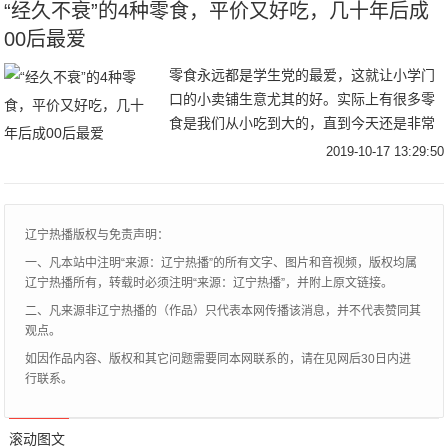
“经久不衰”的4种零食，平价又好吃，几十年后成
00后最爱
零食永远都是学生党的最爱，这就让小学门
口的小卖铺生意尤其的好。实际上有很多零
食是我们从小吃到大的，直到今天还是非常
的受欢迎。今天，小编就来说4种“经久不衰”
2019-10-17 13:29:50
的零食。第一种就是大刀肉了，它是辣条的
一种，
辽宁热播版权与免责声明：
一、凡本站中注明“来源：辽宁热播”的所有文字、图片和音视频，版权均属
辽宁热播所有，转载时必须注明“来源：辽宁热播”，并附上原文链接。
二、凡来源非辽宁热播的（作品）只代表本网传播该消息，并不代表赞同其
观点。
如因作品内容、版权和其它问题需要同本网联系的，请在见网后30日内进
行联系。
滚动图文