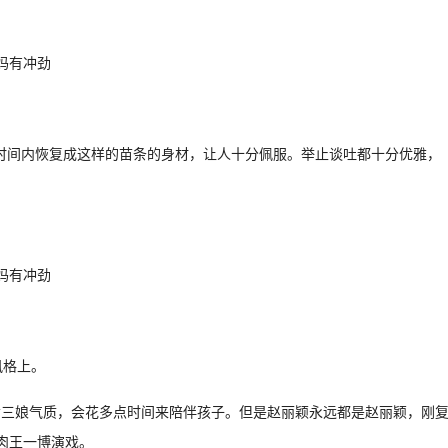
时间内恢复成这样的苗条的身材，让人十分佩服。举止谈吐都十分优雅，
风格上。
命三娘气质，会花多点时间来陪伴孩子。但是赵丽颖永远都是赵丽颖，刚
肉王一博演戏。