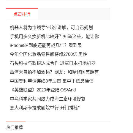
点击排行
机器人将为市领导“带路”讲解，可自己规划
手机用多久换新机比较好？知道这些，能让你
iPhone8P到底还能再战几年？看到果
今年全国化妆品零售额将超2700亿 男性
石头科技与软银达成合作 进军日本扫地机器
章泽天自拍不加滤镜？网友：和精修图差距有
中国专利申请连续8年居首 集中于信息通信
《英雄联盟》2020年登陆iOS/And
中乌科学家共同致力咸海生态环境修复
意大利斯卡拉歌剧院举行“开门排练”
热门推荐