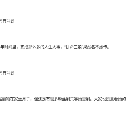
年时间里，完成那么多的人生大事，“拼命三娘”果然名不虚传。
赵丽颖在家坐月子，但还是有很多粉丝剧荒等她更剧。大家也愿意看她的