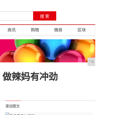
商讯
购物
微商
区块
广告
，做辣妈有冲劲
滚动图文