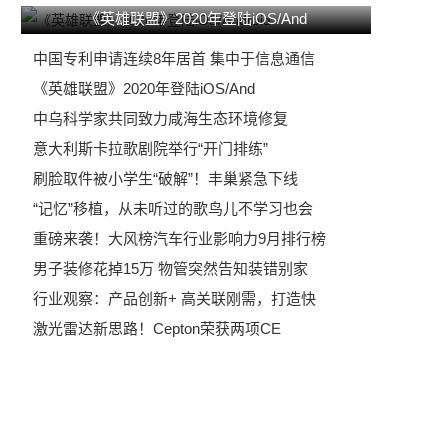
《英雄联盟》2020年登陆iOS/And
中国专利申请连续8年居首 集中于信息通信
《英雄联盟》2020年登陆iOS/And
中乌科学家共同致力咸海生态环境修复
意大利斯卡拉歌剧院举行“开门排练”
刷脸取件被小学生“破解”！丰巢紧急下线
“记忆”移植，从未听过的歌鸟儿不学习也会
重磅来袭！大风榜汽车行业影响力9月排行榜
男子装修花掉15万 物管突然告知装错别家
行业观察：产品创新+ 高关联刚需，打造快
激光雷达新思路！Cepton荣获两项CE