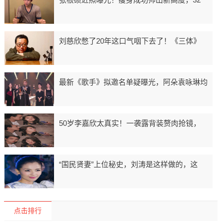
刘慈欣憋了20年这口气咽下去了！《三体》
最新《歌手》拟邀名单疑曝光，阿朵袁咏琳均
50岁李嘉欣太真实！一袭露背装赘肉抢镜，
“国民贤妻”上位秘史，刘涛是这样做的，这
点击排行