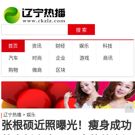
首页
资讯
财经
娱乐
科技
汽车
时尚
企业
游戏
商讯
购物
微商
区块
广告
辽宁热播
>
娱乐
张根硕近照曝光！瘦身成功