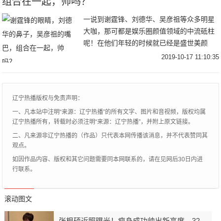
组合在一起，帅吗？
一说到谢霆锋、刘德华、吴彦祖等众多明星
大咖，那可都是娱乐圈颜值领域的中流砥柱
呢！在他们年轻的时候就已经是盛世美颜
了，即使如今很多男明星选择用PS、化妆、
2019-10-17 11:10:35
整容等方式留住粉丝，但在他们三位大咖面
前，还是相
辽宁热播版权与免责声明：
一、凡本站中注明“来源：辽宁热播”的所有文字、图片和音视频，版权均属
辽宁热播所有，转载时必须注明“来源：辽宁热播”，并附上原文链接。
二、凡来源非辽宁热播的（作品）只代表本网传播该消息，并不代表赞同其
观点。
如因作品内容、版权和其它问题需要同本网联系的，请在见网后30日内进
行联系。
滚动图文
张根硕近照曝光！瘦身成功帅出新高度，32