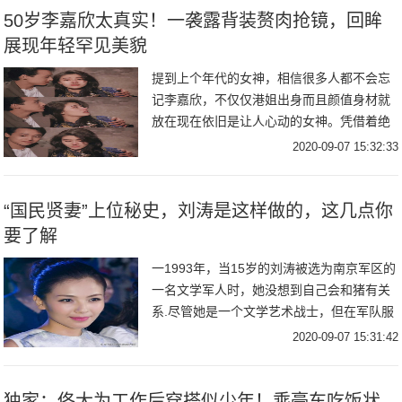
50岁李嘉欣太真实！一袭露背装赘肉抢镜，回眸
展现年轻罕见美貌
提到上个年代的女神，相信很多人都不会忘
记李嘉欣，不仅仅港姐出身而且颜值身材就
放在现在依旧是让人心动的女神。凭借着绝
美的颜值可谓是演绎了出道即巅峰状态，一
2020-09-07 15:32:33
颦一笑都彰显出美人依旧的风采。
“国民贤妻”上位秘史，刘涛是这样做的，这几点你
要了解
一1993年，当15岁的刘涛被选为南京军区的
一名文学军人时，她没想到自己会和猪有关
系.尽管她是一个文学艺术战士，但在军队服
役了三年，她每天凌晨5点起床，6点钟集
2020-09-07 15:31:42
合，长途奔跑3公里，提水并种菜养猪...
独家：佟大为工作后穿搭似少年！乘豪车吃饭状