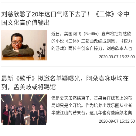
成功瘦身
刘慈欣憋了20年这口气咽下去了！《三体》令中
国文化高价值输出
近日，美国网飞（Netflix）宣布将把刘慈欣
的小说《三体》三部曲改编成剧集，《权力
的游戏》两位主创亲自操刀，刘慈欣本人也
将担任顾问。这一消息也让众多科幻迷喜上
2020-09-07 15:33:09
眉梢：《三体》宇宙，这次真的成了！去年
《
最新《歌手》拟邀名单疑曝光，阿朵袁咏琳均在
列，孟美岐或将踢馆
但是夏天虽然结束了，芒果台在综艺上的布
局却只是个开始。作为培养出娱乐圈从业者
半壁江山的芒果台，这几年也有些廉颇老矣
的迟暮意味，S级综艺不少，关注度却持续
2020-09-07 15:32:50
下滑，疑拟定在2020年底或2021年初播出的
《