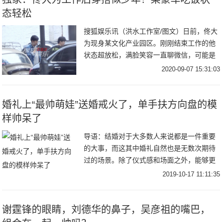
态轻松
搜狐娱乐讯（洪水工作室/图文）日前，佟大
为现身某文化产业园区。刚刚结束工作的他
状态超放松，满脸笑容一直聊微信，可能是
在组局约饭。当天，他身穿淡蓝色牛仔上
2020-09-07 15:31:03
衣，内搭白T恤，下身是深色牛仔裤，还背
着个双肩书
婚礼上“最帅萌娃”送婚戒火了，单手扶方向盘的模
样帅呆了
导语：结婚对于大多数人来说都是一件重要
的大事，而这其中婚礼自然也是无数次期待
过的场景。除了仪式感和场面之外，能够更
加独特的婚礼现场可以说也是现如今很多人
2019-10-17 11:11:35
都会去要求的。不知道大家都见识过怎样特
别的婚礼呢
谢霆锋的眼睛，刘德华的鼻子，吴彦祖的嘴巴，