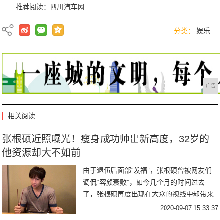
推荐阅读：
四川汽车网
分类：
娱乐
广告
相关阅读
张根硕近照曝光！瘦身成功帅出新高度，32岁的
他资源却大不如前
由于退伍后面部“发福”，张根硕曾被网友们
调侃“容颜衰败”，如今几个月的时间过去
了，张根硕再度出现在大众的视线中却带来
了眼前一亮的感觉。近日，张根硕为某杂志
2020-09-07 15:33:37
拍摄了一组最新写真，从照片来看，张根硕