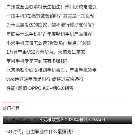
广州或全面取消特长生招生！热门民校电脑派
一加手机3在搞饥饿营销吗？其实是一加没预
为什么越发达的国家，越不流行移动支付呢？
年底买什么手机好？年度畅销手机产品推荐
小米手机应该怎么选?近期热门盘点,了解这
1万台苹果VS2万台华为，天猫双11商家
苹果手机专卖店到底有多赚钱？
北京地铁全线支持刷手机乘车，苹果手机暂受
vivo跨界联手滴滴出行 或将进军快递行
性能+颜值 OPPO K3冲榜618销售
热门推荐
《英雄联盟》2020年登陆iOS/And
5G时代，自由职业中什么最赚钱？