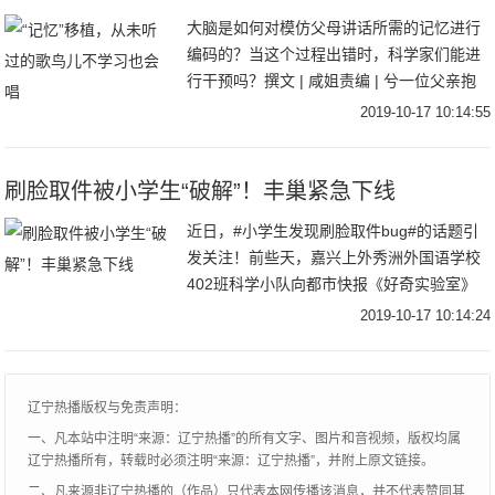
大脑是如何对模仿父母讲话所需的记忆进行
编码的？当这个过程出错时，科学家们能进
行干预吗？撰文 | 咸姐责编 | 兮一位父亲抱
着他刚出生的宝宝，他们的脸只有几英寸的
2019-10-17 10:14:55
距离，开心地重复着“BaBa”这两个音节
刷脸取件被小学生“破解”！丰巢紧急下线
近日，#小学生发现刷脸取件bug#的话题引
发关注！前些天，嘉兴上外秀洲外国语学校
402班科学小队向都市快报《好奇实验室》
报料：他们在一次课外科学实验中发现，只
2019-10-17 10:14:24
要用一张打印照片就能代替真人刷脸、骗过
小区
辽宁热播版权与免责声明：
一、凡本站中注明“来源：辽宁热播”的所有文字、图片和音视频，版权均属
辽宁热播所有，转载时必须注明“来源：辽宁热播”，并附上原文链接。
二、凡来源非辽宁热播的（作品）只代表本网传播该消息，并不代表赞同其