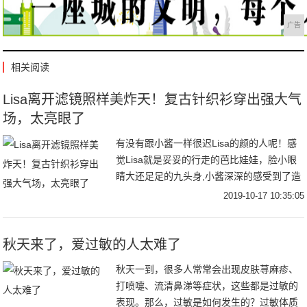
广告
相关阅读
Lisa离开滤镜照样美炸天！复古针织衫穿出强大气
场，太亮眼了
有没有跟小酱一样很迟Lisa的颜的人呢！感
觉Lisa就是妥妥的行走的芭比娃娃，脸小眼
睛大还足足的九头身,小酱深深的感受到了造
物主的不公平~Lisa在舞台上超级亮眼，最近
2019-10-17 10:35:05
还官宣了将担任青春有你2的舞蹈导
秋天来了，爱过敏的人太难了
秋天一到，很多人常常会出现皮肤荨麻疹、
打喷嚏、流清鼻涕等症状，这些都是过敏的
表现。那么，过敏是如何发生的？过敏体质