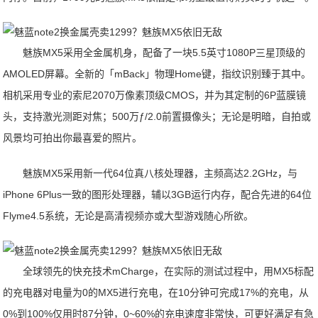
魅族MX5采用全金属机身，配备了一块5.5英寸1080P三星顶级的
AMOLED屏幕。全新的「mBack」物理Home键，指纹识别臻于其中。
相机采用专业的索尼2070万像素顶级CMOS，并为其定制的6P蓝膜镜
头，支持激光测距对焦；500万ƒ/2.0前置摄像头；无论是明暗，自拍或
风景均可拍出你最喜爱的照片。
魅族MX5采用新一代64位真八核处理器，主频高达2.2GHz，与
iPhone 6Plus一致的图形处理器，辅以3GB运行内存，配合先进的64位
Flyme4.5系统，无论是高清视频亦或大型游戏随心所欲。
全球领先的快充技术mCharge，在实际的测试过程中，用MX5标配
的充电器对电量为0的MX5进行充电，在10分钟可完成17%的充电，从
0%到100%仅用时87分钟，0~60%的充电速度非常快，可更好满足有急