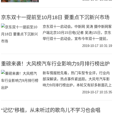
女性消费者对彩妆的买买买已经是人类无法
阻止
京东双十一提前至10月18日 要重点下沉新兴市场
京东双十一启动会。中新网 吴涛 摄中新网客
户端北京10月15日电(记者 吴涛)15日，京东
举行双十一启动会，宣布今年双十一提前，
将从10月18日正式开启，并推出“超级百亿
2019-10-17 10:31:19
补贴 千亿优惠”让利。与此同时
重磅来袭！大风榜汽车行业影响力9月排行榜出炉
新车情报抢先看，热门车型专业评，行业内
部深解读，热点事件紧追踪。大风号汽车影
响力9月排行榜出炉，本轮又有好多新面孔上
榜喔！快来加入，极先锋带你上高速！恭喜
2019-10-17 10:15:35
上榜的自媒体小伙伴。欢迎更多的自媒体加
入凤凰网
“记忆”移植，从未听过的歌鸟儿不学习也会唱