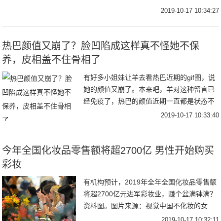
的人又应该警惕哪些过敏性疾病呢？
2019-10-17 10:34:27
热巴颜值又崩了？脸凹陷成这样真不怪她不保
养，皮相盖不住骨相了
有好多小姐妹让羊去看热巴近期的gif图，说
她的颜值又崩了。本来吧，羊对这种留言已
经免疫了，热巴的颜值近期一直都是状态不
好就崩，状态好就惊艳全网，堪称薛定谔的
2019-10-17 10:33:40
颜值。结果sei能想到，一打开微博羊就看到
营
今年全国化妆品零售额将超2700亿 男性开始购买
彩妆
有机构预计，2019年全年全国化妆品零售额
将超2700亿元进军彩妆业，赚个盆满钵满？
资料图。图片来源：视觉中国不化妆的女
生，也会买口红，这就是彩妆的魅力。本来
2019-10-17 10:32:11