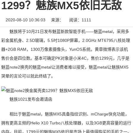
1299？魅族MX5依旧无敌
2020-08-10 10:36:03
来源：
阅读：1111
魅族将于10月21日发布魅蓝新款智能手机——魅蓝metal，采用多
彩金属机身、2.5D玻璃，5.5吋1080P屏幕，2.0GHz MT6795八核处理
器+2GB RAM，1300万像素摄像头，YunOS系统。黄章微博表示该机
售价会是四位数。基本可确定PK对象是小米4C，售价1299元，几乎是
魅蓝note2换壳的魅蓝metal让消费者难以接受，魅蓝metal让魅族MX5
哭晕的言论可以就此终结了。
魅族1021发布会邀请函
相比于魅蓝metal，魅族MX5具备指纹识别、mCharge快充功能，
拥有更高主频的Helio X10 Turbo八核处理器，以及3GB更高容量的运行
内存。目前，1799元的魅族MX5依旧是市场上最值得购买的手机之一。