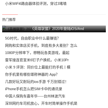
小米WiFi6路由器体验评测，穿过3堵墙
热门推荐
《英雄联盟》2020年登陆iOS/And
5G时代，自由职业中什么最赚钱？
网购和实体店买手机，到底有多大差别？怎么
1080P分辨率下，想畅玩各类游戏，最起
雷军接连官宣米6钉子户换机，小米10Pr
小米 9 评测：同价位上最能打的手机丨模
你手机里有哪些堪称神器的 App？
几款好玩又耐玩的ios手游 千万别错过！
iPhone手机怎么把SIM卡中的通讯录
中国人保购车嘉年华-----台州林波汽车
深圳网约车司机放心，开车时简单操作手机是