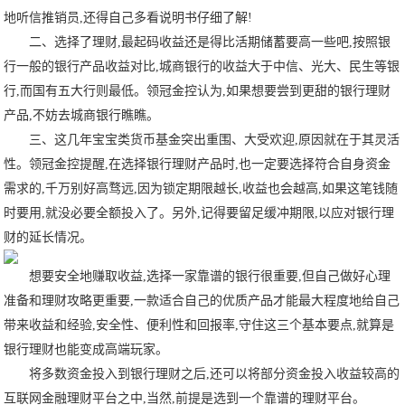
地听信推销员,还得自己多看说明书仔细了解!
二、选择了理财
,最起码收益还是得比活期储蓄要高一些吧,按照银
行一般的银行产品收益对比,城商银行的收益大于中信、光大、民生等银
行,而国有五大行则最低。
领冠金控
认为
,如果想要尝到更甜的银行理财
产品,不妨去城商银行瞧瞧。
三、这几年宝宝类货币基金突出重围、大受欢迎
,原因就在于其灵活
性。
领冠金控
提醒
,在选择银行理财产品时,也一定要选择符合自身资金
需求的,千万别好高骛远,因为锁定期限越长,收益也会越高,如果这笔钱随
时要用,就没必要全额投入了。另外,记得要留足缓冲期限,以应对银行理
财的延长情况。
想要安全地赚取收益
,选择一家靠谱的银行很重要,但自己做好心理
准备和理财攻略更重要,一款适合自己的优质产品才能最大程度地给自己
带来收益和经验,安全性、便利性和回报率,守住这三个基本要点,就算是
银行理财也能变成高端玩家。
将多数资金投入到银行理财之后
,还可以将部分资金投入收益较高的
互联网金融理财平台之中,当然,前提是选到一个靠谱的理财平台。