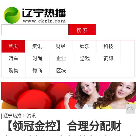
首页
资讯
财经
娱乐
科技
汽车
时尚
企业
游戏
商讯
购物
微商
区块
广告
辽宁热播
>
资讯
【领冠金控】合理分配财