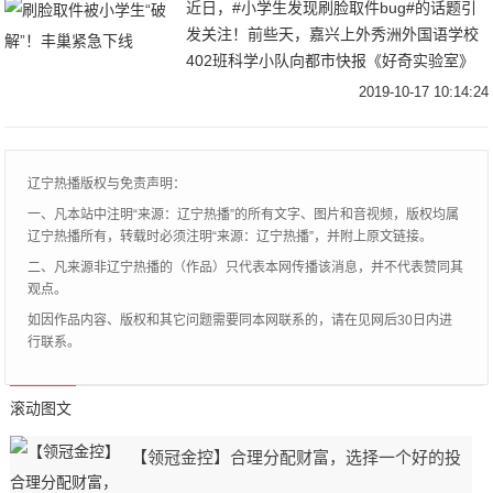
近日，#小学生发现刷脸取件bug#的话题引
发关注！前些天，嘉兴上外秀洲外国语学校
402班科学小队向都市快报《好奇实验室》
报料：他们在一次课外科学实验中发现，只
2019-10-17 10:14:24
要用一张打印照片就能代替真人刷脸、骗过
小区
辽宁热播版权与免责声明：
一、凡本站中注明“来源：辽宁热播”的所有文字、图片和音视频，版权均属
辽宁热播所有，转载时必须注明“来源：辽宁热播”，并附上原文链接。
二、凡来源非辽宁热播的（作品）只代表本网传播该消息，并不代表赞同其
观点。
如因作品内容、版权和其它问题需要同本网联系的，请在见网后30日内进
行联系。
滚动图文
【领冠金控】合理分配财富，选择一个好的投