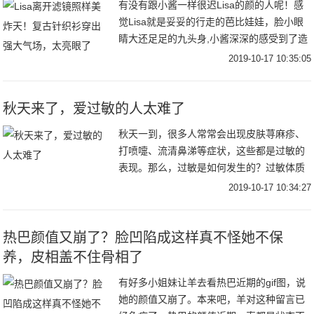
有没有跟小酱一样很迟Lisa的颜的人呢！感
觉Lisa就是妥妥的行走的芭比娃娃，脸小眼
睛大还足足的九头身,小酱深深的感受到了造
物主的不公平~Lisa在舞台上超级亮眼，最近
2019-10-17 10:35:05
还官宣了将担任青春有你2的舞蹈导
秋天来了，爱过敏的人太难了
秋天一到，很多人常常会出现皮肤荨麻疹、
打喷嚏、流清鼻涕等症状，这些都是过敏的
表现。那么，过敏是如何发生的？过敏体质
的人又应该警惕哪些过敏性疾病呢？
2019-10-17 10:34:27
热巴颜值又崩了？脸凹陷成这样真不怪她不保
养，皮相盖不住骨相了
有好多小姐妹让羊去看热巴近期的gif图，说
她的颜值又崩了。本来吧，羊对这种留言已