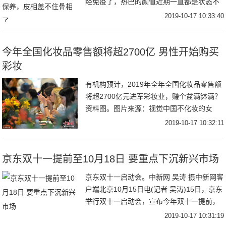
经免疫了，热巴的颜值近期一直都是状态不
好就崩，状态好就惊艳全网，堪称薛定谔的
2019-10-17 10:33:40
颜值。结果sei能想到，一打开微博羊就看到
营
今年全国化妆品零售额将超2700亿 男性开始购买
彩妆
有机构预计，2019年全年全国化妆品零售额
将超2700亿元进军彩妆业，赚个盆满钵满？
资料图。图片来源：视觉中国不化妆的女
生，也会买口红，这就是彩妆的魅力。本来
2019-10-17 10:32:11
女性消费者对彩妆的买买买已经是人类无法
阻止
京东双十一提前至10月18日 要重点下沉新兴市场
京东双十一启动会。中新网 吴涛 摄中新网客
户端北京10月15日电(记者 吴涛)15日，京东
举行双十一启动会，宣布今年双十一提前，
将从10月18日正式开启，并推出“超级百亿
2019-10-17 10:31:19
补贴 千亿优惠”让利。与此同时