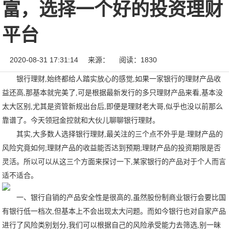
富，选择一个好的投资理财
平台
2020-08-31 17:31:14
来源：
阅读：1830
银行理财
,始终都给人踏实放心的感觉,如果一家银行的理财产品收
益还高,那基本就完美了,可是根据最新发行的多只理财产品来看,基本没
太大区别,尤其是资管新规出台后,即便是理财老大哥,似乎也没以前那么
靠谱了。今天
领冠金控
就和大伙儿聊聊银行理财。
其实
,大多数人选择银行理财,最关注的三个点不外乎是:理财产品的
风险究竟如何;理财产品的收益能否达到预期;理财产品的投资期限是否
灵活。所以可以从这三个方面来探讨一下,某家银行的产品对于个人而言
适不适合。
一、银行自销的产品安全性是很高的
,虽然股份制商业银行会要比国
有银行低一档次,但基本上不会出现太大问题。而如今银行也对自家产品
进行了风险类别划分,我们可以根据自己的风险承受能力去筛选,别一昧