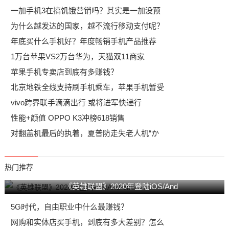
一加手机3在搞饥饿营销吗？其实是一加没预
为什么越发达的国家，越不流行移动支付呢？
年底买什么手机好？年度畅销手机产品推荐
1万台苹果VS2万台华为，天猫双11商家
苹果手机专卖店到底有多赚钱？
北京地铁全线支持刷手机乘车，苹果手机暂受
vivo跨界联手滴滴出行 或将进军快递行
性能+颜值 OPPO K3冲榜618销售
对翻盖机最后的执着，夏普防走失老人机“か
热门推荐
《英雄联盟》2020年登陆iOS/And
5G时代，自由职业中什么最赚钱？
网购和实体店买手机，到底有多大差别？怎么