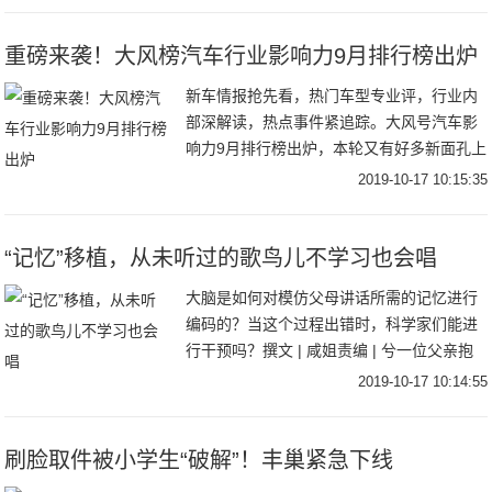
重磅来袭！大风榜汽车行业影响力9月排行榜出炉
新车情报抢先看，热门车型专业评，行业内
部深解读，热点事件紧追踪。大风号汽车影
响力9月排行榜出炉，本轮又有好多新面孔上
榜喔！快来加入，极先锋带你上高速！恭喜
2019-10-17 10:15:35
上榜的自媒体小伙伴。欢迎更多的自媒体加
入凤凰网
“记忆”移植，从未听过的歌鸟儿不学习也会唱
大脑是如何对模仿父母讲话所需的记忆进行
编码的？当这个过程出错时，科学家们能进
行干预吗？撰文 | 咸姐责编 | 兮一位父亲抱
着他刚出生的宝宝，他们的脸只有几英寸的
2019-10-17 10:14:55
距离，开心地重复着“BaBa”这两个音节
刷脸取件被小学生“破解”！丰巢紧急下线