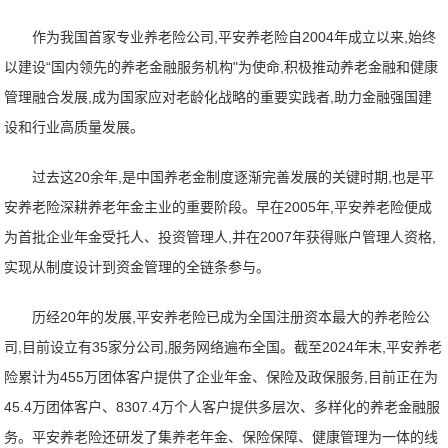
作为我国首家专业养老险公司,平安养老险自2004年成立以来,始终
以建设“国内领先的养老金融服务机构"为使命,积极推动养老金融和健康
管理融合发展,成为国家应对老龄化战略的重要实践者,助力金融强国建
设和行业高质量发展。
过去这20余年,是中国养老金制度逐渐完善发展的关键时期,也是平
安养老险深耕养老年金主业的重要阶段。早在2005年,平安养老险便成
为首批企业年金受托人、投资管理人,并在2007年获得账户管理人资格,
实现从制度设计到资金管理的全链条参与。
历经20年的发展,平安养老险已成为全国注册资本最大的养老险公
司,目前设立有35家分公司,服务网络遍布全国。截至2024年末,平安养老
险累计为455万团体客户提供了企业年金、保险及政保服务,目前正在为
45.4万团体客户、8307.4万个人客户提供多层次、多样化的养老金融服
务。平安养老险还研发了集养老年金、保险保障、健康管理为一体的线