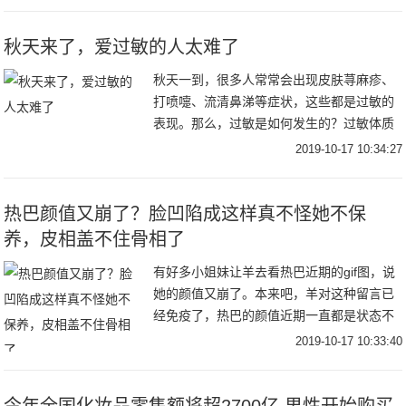
还官宣了将担任青春有你2的舞蹈导
秋天来了，爱过敏的人太难了
秋天一到，很多人常常会出现皮肤荨麻疹、
打喷嚏、流清鼻涕等症状，这些都是过敏的
表现。那么，过敏是如何发生的？过敏体质
的人又应该警惕哪些过敏性疾病呢？
2019-10-17 10:34:27
热巴颜值又崩了？脸凹陷成这样真不怪她不保
养，皮相盖不住骨相了
有好多小姐妹让羊去看热巴近期的gif图，说
她的颜值又崩了。本来吧，羊对这种留言已
经免疫了，热巴的颜值近期一直都是状态不
好就崩，状态好就惊艳全网，堪称薛定谔的
2019-10-17 10:33:40
颜值。结果sei能想到，一打开微博羊就看到
营