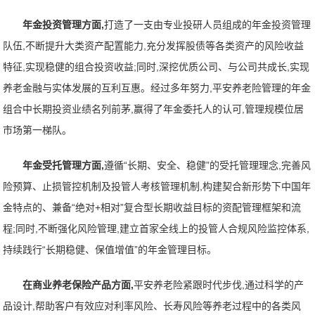
年金投资管理方面,
打造了一支由专业投研人员组成的年金投资管理
队伍,不断提升大类资产配置能力,充分发挥股债等各类资产的风险收益
特征,实现稳健的组合投资收益;同时,深挖优质公司、与公司共成长,实现
养老金融与实体发展的互利互惠。经过多年努力,平安养老险管理的年金
组合中长期投资业绩名列前茅,赢得了年金委托人的认可,管理规模位居
市场第一梯队。
年金受托管理方面,
遵循“长期、安全、稳健”的受托管理理念,完善风
险预算、止损管控机制及投管人考核管理机制,构建契合新形势下中国年
金特点的、兼备“绝对+相对”复合型长期收益目标的资配管理框架和流
程;同时,不断强化风险管理,建立首家全线上的投管人合规风险监控体系,
持续践行“长期稳健、保值增值”的年金管理目标。
在商业养老保险产品方面,
平安养老险紧跟时代步伐,通过科学的产
品设计,帮助客户有效应对利率风险、长寿风险等养老过程中的各类风