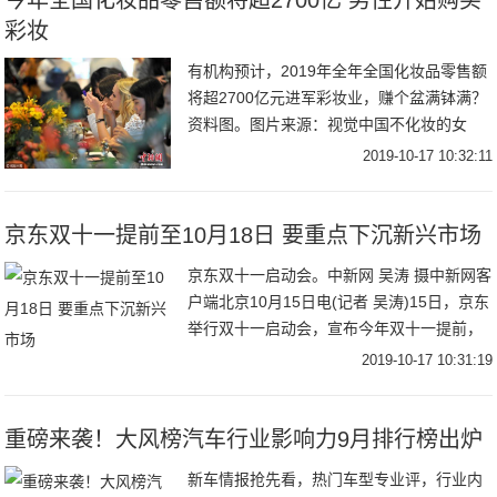
今年全国化妆品零售额将超2700亿 男性开始购买
彩妆
有机构预计，2019年全年全国化妆品零售额
将超2700亿元进军彩妆业，赚个盆满钵满？
资料图。图片来源：视觉中国不化妆的女
生，也会买口红，这就是彩妆的魅力。本来
2019-10-17 10:32:11
女性消费者对彩妆的买买买已经是人类无法
阻止
京东双十一提前至10月18日 要重点下沉新兴市场
京东双十一启动会。中新网 吴涛 摄中新网客
户端北京10月15日电(记者 吴涛)15日，京东
举行双十一启动会，宣布今年双十一提前，
将从10月18日正式开启，并推出“超级百亿
2019-10-17 10:31:19
补贴 千亿优惠”让利。与此同时
重磅来袭！大风榜汽车行业影响力9月排行榜出炉
新车情报抢先看，热门车型专业评，行业内