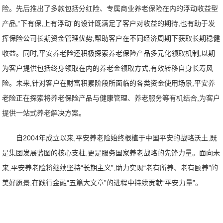
险。先后推出了多款包括分红险、专属商业养老保险在内的浮动收益型
产品,“下有保,上有浮动”的设计既满足了客户对收益的期待,也有助于发
挥保险公司长期资金管理优势,帮助客户在不同经济周期下获取长期稳健
收益。同时,平安养老险还积极探索养老保险产品多元化领取机制,以期
为客户提供包括终身领取在内的养老金领取方式,有效转移自身长寿风
险。未来,针对客户在财富积累阶段所面临的各类资金使用场景,平安养
老险正在探索将养老保险产品与健康管理、养老服务等有机结合,为客户
提供一站式养老解决方案。
自2004年成立以来,平安养老险始终根植于中国平安的战略沃土,既
是集团发展蓝图的核心支柱,更是服务国家养老战略的先锋力量。面向未
来,平安养老险将继续坚持“长期主义”,助力实现“老有所养、老有颐养”的
美好愿景,在践行金融“五篇大文章”的进程中持续贡献“平安力量”。