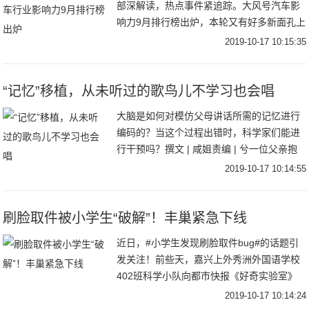
部深解读，热点事件紧追踪。大风号汽车影
响力9月排行榜出炉，本轮又有好多新面孔上
榜喔！快来加入，极先锋带你上高速！恭喜
2019-10-17 10:15:35
上榜的自媒体小伙伴。欢迎更多的自媒体加
入凤凰网
“记忆”移植，从未听过的歌鸟儿不学习也会唱
大脑是如何对模仿父母讲话所需的记忆进行
编码的？当这个过程出错时，科学家们能进
行干预吗？撰文 | 咸姐责编 | 兮一位父亲抱
着他刚出生的宝宝，他们的脸只有几英寸的
2019-10-17 10:14:55
距离，开心地重复着“BaBa”这两个音节
刷脸取件被小学生“破解”！丰巢紧急下线
近日，#小学生发现刷脸取件bug#的话题引
发关注！前些天，嘉兴上外秀洲外国语学校
402班科学小队向都市快报《好奇实验室》
报料：他们在一次课外科学实验中发现，只
2019-10-17 10:14:24