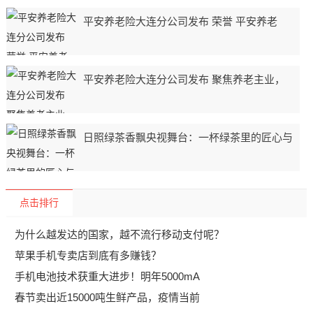
平安养老险大连分公司发布 荣誉 平安养老
平安养老险大连分公司发布 聚焦养老主业，
日照绿茶香飘央视舞台：一杯绿茶里的匠心与
点击排行
为什么越发达的国家，越不流行移动支付呢？
苹果手机专卖店到底有多赚钱？
手机电池技术获重大进步！明年5000mA
春节卖出近15000吨生鲜产品，疫情当前