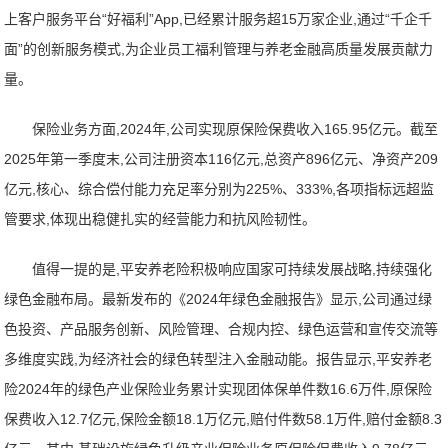
上客户服务平台“好福利”App,已经累计服务超15万家企业,通过“千企千
面”的创新服务模式,为企业员工福利管理与养老金融高质量发展贡献力
量。
保险业务方面,2024年,公司实现原保险保费收入165.95亿元。截至
2025年第一季度末,公司注册资本116亿元,总资产896亿元、净资产209
亿元,核心、综合偿付能力充足率分别为225%、333%,各项指标远超监
管要求,体现出稳健扎实的经营能力和抗风险韧性。
值得一提的是,平安养老险积极响应国家可持续发展战略,持续强化
绿色金融布局。最新发布的《2024年绿色金融报告》显示,公司通过绿
色投资、产品服务创新、风险管理、合规内控、绿色运营和宣传交流等
多维度实践,为经济社会的绿色转型注入金融动能。报告显示,平安养老
险2024年的绿色产业保险业务累计实现团体保单件数16.6万件,原保险
保费收入12.7亿元,保险金额18.1万亿元,赔付件数58.1万件,赔付金额8.3