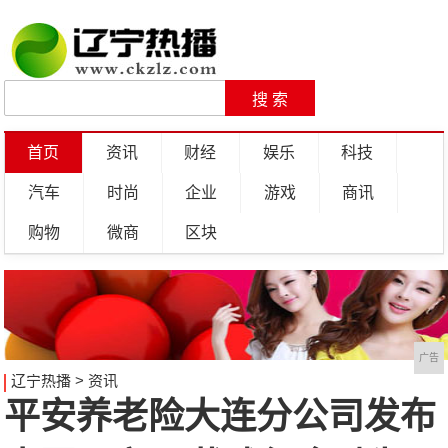
首页
资讯
财经
娱乐
科技
汽车
时尚
企业
游戏
商讯
购物
微商
区块
广告
辽宁热播
>
资讯
平安养老险大连分公司发布