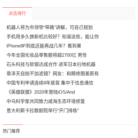
点击排行
机器人将为市领导“带路”讲解，可自己规划
手机用多久换新机比较好？知道这些，能让你
iPhone8P到底还能再战几年？看到果
今年全国化妆品零售额将超2700亿 男性
石头科技与软银达成合作 进军日本扫地机器
章泽天自拍不加滤镜？网友：和精修图差距有
中国专利申请连续8年居首 集中于信息通信
《英雄联盟》2020年登陆iOS/And
中乌科学家共同致力咸海生态环境修复
意大利斯卡拉歌剧院举行“开门排练”
热门推荐