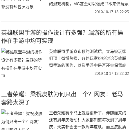
的游戏机制，MC甚至可以做成书本来供玩家
学习。那么《我的世界》可以变成什么样的
2019-10-17 13:22:25
书本呢？让我们一起看一下吧。生物书《我
的世界》
英雄联盟手游的操作设计有多强？端游的所有操
作在手游中均可实现
英雄联盟手游宣布预约测试后，立马被玩家
们顶上微博热搜，各路玩家纷纷讨论英雄联
盟手游的预约，以及手游中是否还会保留端
游上的复杂操作。就目前官方放出的手游宣
2019-10-17 13:22:02
传预告，以及内测人员试玩的情况来看，手
游是百分百
王者荣耀：梁祝皮肤为何只出一个？网友：老马
套路太深了
王者荣耀赛季马上就要更新了，伴随而来的
还有周年庆活动！大家都知道每次到了周年
庆，天美都会出一款周年皮肤，而且皮肤质