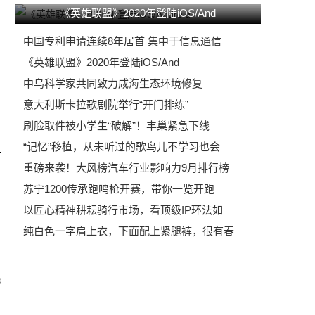
《英雄联盟》2020年登陆iOS/And
中国专利申请连续8年居首 集中于信息通信
《英雄联盟》2020年登陆iOS/And
中乌科学家共同致力咸海生态环境修复
意大利斯卡拉歌剧院举行“开门排练”
刷脸取件被小学生“破解”！丰巢紧急下线
“记忆”移植，从未听过的歌鸟儿不学习也会
重磅来袭！大风榜汽车行业影响力9月排行榜
苏宁1200传承跑鸣枪开赛，带你一览开跑
以匠心精神耕耘骑行市场，看顶级IP环法如
纯白色一字肩上衣，下面配上紧腿裤，很有春
3