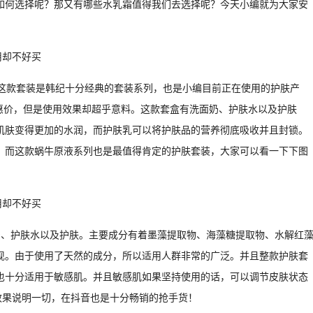
如何选择呢？那又有哪些水乳霜值得我们去选择呢？今天小编就为大家安
套。这款套装是韩纪十分经典的套装系列，也是小编目前正在使用的护肤产
优惠价，但是使用效果却超乎意料。这款套盒有洗面奶、护肤水以及护肤
肌肤变得更加的水润，而护肤乳可以将护肤品的营养彻底吸收并且封锁。
，而这款蜗牛原液系列也是最值得肯定的护肤套装，大家可以看一下下图
奶、护肤水以及护肤。主要成分有着墨藻提取物、海藻糖提取物、水解红
现。由于使用了天然的成分，所以适用人群非常的广泛。并且整款护肤套
也十分适用于敏感肌。并且敏感肌如果坚持使用的话，可以调节皮肤状态
效果说明一切，在抖音也是十分畅销的抢手货！