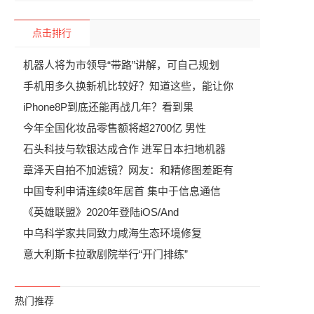
点击排行
机器人将为市领导“带路”讲解，可自己规划
手机用多久换新机比较好？知道这些，能让你
iPhone8P到底还能再战几年？看到果
今年全国化妆品零售额将超2700亿 男性
石头科技与软银达成合作 进军日本扫地机器
章泽天自拍不加滤镜？网友：和精修图差距有
中国专利申请连续8年居首 集中于信息通信
《英雄联盟》2020年登陆iOS/And
中乌科学家共同致力咸海生态环境修复
意大利斯卡拉歌剧院举行“开门排练”
热门推荐