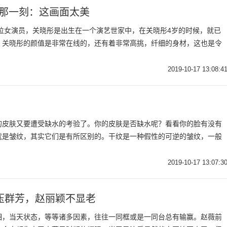
的那一刻：这画面太美
一位女演员，关晓彤是出生在一个演艺世家中，在关晓彤4岁的时候，就已
，关晓彤的颜值是非常在线的，还有着非常高挑，纤细的身材，这也是令
2019-10-17 13:08:4
的皮肤又要遭受缺水的考验了。你的皮肤是否缺水呢？看看你的脸有没有
就是皱纹，其实它们是有所区别的。干纹是一种假性的可逆的皱纹，一般
2019-10-17 13:07:3
压群芳，赵丽颖不显老
相，当天状态，等等诸多因素，往往一同框或是一同台总有输赢。赵薇前