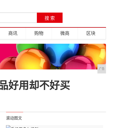
商讯
购物
微商
区块
广告
品好用却不好买
滚动图文