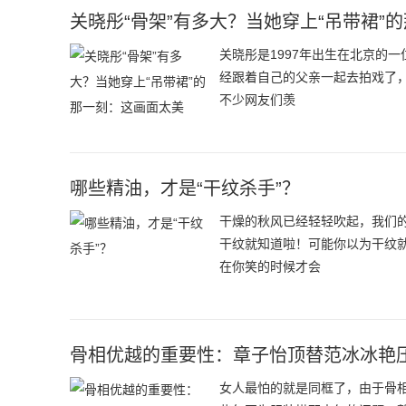
关晓彤“骨架”有多大？当她穿上“吊带裙”
关晓彤是1997年出生在北京的
经跟着自己的父亲一起去拍戏了
不少网友们羡
哪些精油，才是“干纹杀手”？
干燥的秋风已经轻轻吹起，我们
干纹就知道啦！可能你以为干纹
在你笑的时候才会
骨相优越的重要性：章子怡顶替范冰冰艳
女人最怕的就是同框了，由于骨