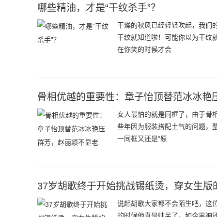
哪些精油，才是“干纹杀手”？
干燥的秋风已经轻轻吹起，我们
干纹就知道啦！可能你以为干纹
在你笑的时候才会
骨相优越的重要性：章子怡顶替范冰冰艳
女人最怕的就是同框了，由于骨
些年因为服装搭配土气的问题，
一同框又还是“原
37岁胡歌终于开始挑战锡纸烫，穿女生版
说起胡歌大家都不会陌生吧，这
的时候他真是帅呆了。如今男神