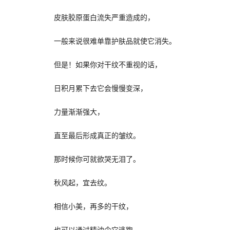
皮肤胶原蛋白流失严重造成的，
一般来说很难单靠护肤品就使它消失。
但是！如果你对干纹不重视的话，
日积月累下去它会慢慢变深，
力量渐渐强大，
直至最后形成真正的皱纹。
那时候你可就欲哭无泪了。
秋风起，宜去纹。
相信小美，再多的干纹，
也可以通过精油令它逃跑。