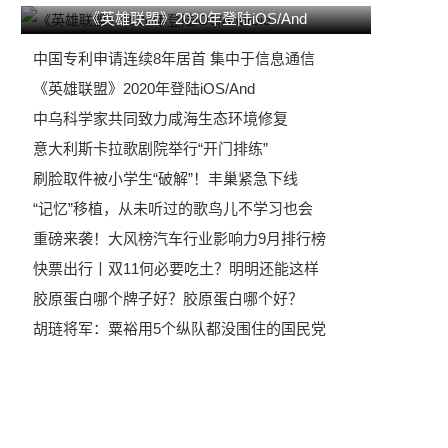
《英雄联盟》2020年登陆iOS/And
中国专利申请连续8年居首 集中于信息通信
《英雄联盟》2020年登陆iOS/And
中乌科学家共同致力咸海生态环境修复
意大利斯卡拉歌剧院举行“开门排练”
刷脸取件被小学生“破解”！丰巢紧急下线
“记忆”移植，从未听过的歌鸟儿不学习也会
重磅来袭！大风榜汽车行业影响力9月排行榜
快票出行丨双11何必要吃土？明明还能这样
胶原蛋白哪个牌子好？胶原蛋白哪个好？
胡琏将军：粟裕用5个纵队都没围住的国民党