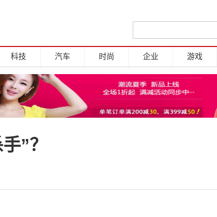
科技
汽车
时尚
企业
游戏
手”？