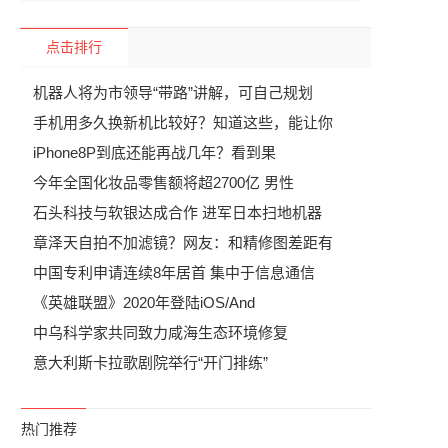
点击排行
机器人将为市领导“带路”讲解，可自己规划
手机用多久换新机比较好？知道这些，能让你
iPhone8P到底还能再战几年？看到果
今年全国化妆品零售额将超2700亿 男性
石头科技与软银达成合作 进军日本扫地机器
章泽天自拍不加滤镜？网友：和精修图差距有
中国专利申请连续8年居首 集中于信息通信
《英雄联盟》2020年登陆iOS/And
中乌科学家共同致力咸海生态环境修复
意大利斯卡拉歌剧院举行“开门排练”
热门推荐