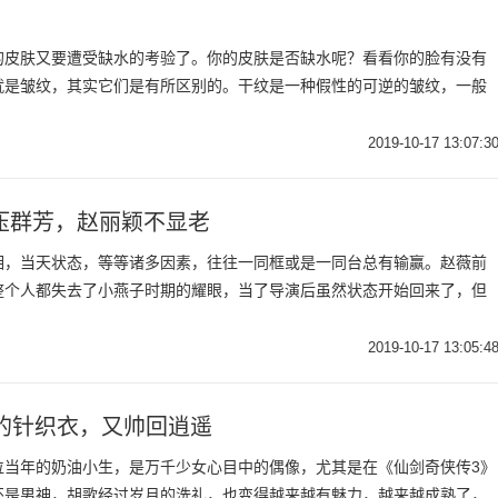
的皮肤又要遭受缺水的考验了。你的皮肤是否缺水呢？看看你的脸有没有
就是皱纹，其实它们是有所区别的。干纹是一种假性的可逆的皱纹，一般
2019-10-17 13:07:3
压群芳，赵丽颖不显老
相，当天状态，等等诸多因素，往往一同框或是一同台总有输赢。赵薇前
整个人都失去了小燕子时期的耀眼，当了导演后虽然状态开始回来了，但
2019-10-17 13:05:4
的针织衣，又帅回逍遥
位当年的奶油小生，是万千少女心目中的偶像，尤其是在《仙剑奇侠传3》
还是男神，胡歌经过岁月的洗礼，也变得越来越有魅力，越来越成熟了，