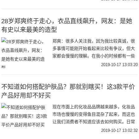
变得越来越有魅力，越来越成熟了，可以说
富有男人
28岁郑爽终于走心，衣品直线飙升，网友：是她
有史以来最美的造型
郑爽：很多人关注我，因为我比较真诚，很
多事情可能刚开始看起来比较有争议，但大
家都会慢慢的理解。在我小的时候都有一些
想说不敢说的话，现在就会觉得有的时候要
2019-10-17 13:03:20
学会表达的。在过去，大家对郑爽的印象离
不开几个标
不知道如何搭配护肤品？那就别瞎买！这3款平价
产品好用却不好买
现在市面上的化妆品品牌越来越多，化妆品
市场也慢慢的变得鱼目混杂了起来，而这也
让我们消费者不知道应该去如何购买。日常
最常见的护肤产品莫过于水乳霜了，那么水
2019-10-17 13:02:32
乳霜到底应该如何选择呢？那又有哪些水乳