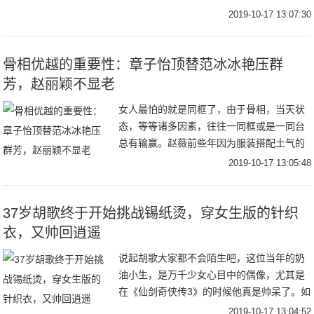
为干纹就是皱纹，其实它们是有所区别的。
2019-10-17 13:07:30
干纹是一种假性的可逆的皱纹，一般在你笑
的时候才会
骨相优越的重要性：章子怡顶替范冰冰艳压群
芳，赵丽颖不显老
女人最怕的就是同框了，由于骨相，当天状
态，等等诸多因素，往往一同框或是一同台
总有输赢。赵薇前些年因为服装搭配土气的
问题，整个人都失去了小燕子时期的耀眼，
2019-10-17 13:05:48
当了导演后虽然状态开始回来了，但一同框
又还是“原
37岁胡歌终于开始挑战锡纸烫，穿女生版的针织
衣，又帅回逍遥
说起胡歌大家都不会陌生吧，这位当年的奶
油小生，是万千少女心目中的偶像，尤其是
在《仙剑奇侠传3》的时候他真是帅呆了。如
今男神还是男神，胡歌经过岁月的洗礼，也
2019-10-17 13:04:52