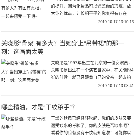
的提升，因为化妆品可以遮盖你的瑕疵，放
大你的优点，让长相平平的你变得有存在
感，让面容姣好的你变成回头率爆棚的女
2019-10-17 13:10:13
神。其次呢~，女生在化妆之后，自信心也会
随之大大提升
关晓彤“骨架”有多大？当她穿上“吊带裙”的那一
刻：这画面太美
关晓彤是1997年出生在北京的一位女演员，
关晓彤是出生在一个演艺世家中，在关晓彤4
岁的时候，就已经跟着自己的父亲一起去拍
戏了，关晓彤的颜值是非常在线的，还有着
2019-10-17 13:08:41
非常高挑，纤细的身材，这也是令不少网友
们羡
哪些精油，才是“干纹杀手”？
干燥的秋风已经轻轻吹起，我们的皮肤又要
遭受缺水的考验了。你的皮肤是否缺水呢？
看看你的脸有没有干纹就知道啦！可能你以