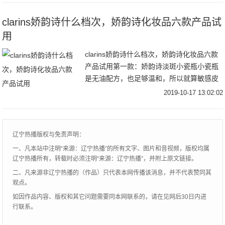
霜值得我们
clarins娇韵诗什么档次，娇韵诗化妆品六款产品试
用
clarins娇韵诗什么档次，娇韵诗化妆品六款
产品试用第一款：娇韵诗淡斑小瓷瓶小瓷瓶
是无油配方，也足够温和，所以就算敏感皮
也可以放心使用，加上它里面含有比柠檬VC
2019-10-17 13:02:02
含量更高的维C果王针叶樱桃，能从源头抑
辽宁热播版权与免责声明：
一、凡本站中注明“来源：辽宁热播”的所有文字、图片和音视频，版权均属
辽宁热播所有，转载时必须注明“来源：辽宁热播”，并附上原文链接。
二、凡来源非辽宁热播的（作品）只代表本网传播该消息，并不代表赞同其
观点。
如因作品内容、版权和其它问题需要同本网联系的，请在见网后30日内进
行联系。