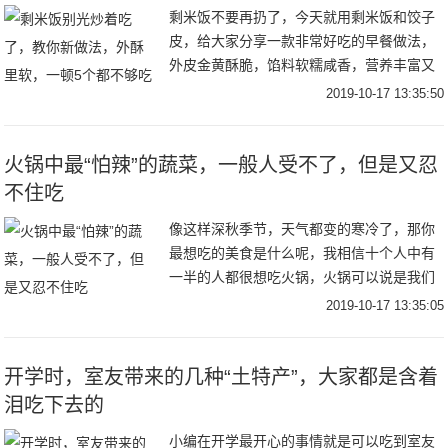
剩米饭不要再扔了，今天就用剩米饭和饺子
皮，给大家分享一款非常好吃的早餐做法，
外皮金黄酥脆，馅料软糯咸香，营养丰富又
美味，多做一点放冰箱冷冻，早餐2分钟就搞
2019-10-17 13:35:50
定！添加了鸡胸肉，低脂健康，即使吃起了
也不用担
火锅中最“怕辣”的蔬菜，一般人受不了，但是又忍
不住吃
像这样深秋季节，天气都变的寒冷了，那你
最想吃的美食是什么呢，我相信十个人中有
一半的人都很想吃火锅，火锅可以说是我们
非常受欢迎的中国美食了，像是四川，重庆
2019-10-17 13:35:05
等地方的，人们基本上家家户户都是特别喜
欢吃火锅的
开学时，室友带来的几种“土特产”，大家都是含着
泪吃下去的
小编在开学最开心的事情就是可以吃到室友