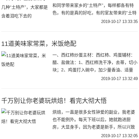
和同学带来家乡的“土特产”，每样都各有特
色，有的是真的好吃，有的室友带来的“土特
产”真的是接受不了啊，面对着室友的热情，
2019-10-17 13:33:35
还不好意思拒绝，大家都是含着泪吃下去
的，简
11道美味家常菜，米饭绝配
一、西红柿炒蛋主材：西红柿、鸡蛋辅材：
醋、盐做法：1、西红柿洗干净，去蒂，切小
块；2、鸡蛋打入碗中，加少量香油、适量
盐、几滴醋，搅拌均匀（加醋或加酒的鸡
2019-10-17 13:32:49
蛋，炒出来会更香嫩）；3、热油锅，关小
火，将鸡蛋
千万别让你老婆玩烘焙！看完大彻大悟
烘焙，一直是很多女性钟爱的副业，我老婆
也不能例外。每天下班以后，她就跑进厨
房，大显身手，因为老婆是新手，所以兴致
勃勃地从网站下载了许多烘焙教程视频，选
2019-10-17 13:32:05