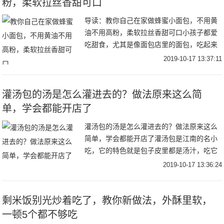
粉，柔软拉丝香甜可口
导读：教你自己在家做蜂蜜小面包，不用黄
油不用高粉，柔软拉丝香甜可口小孩子都爱
吃甜食，尤其是像面包店里的面包，吃起来
非常的香甜可口，而且又比较松软，所以深
2019-10-17 13:37:11
受孩子们的欢迎，并且有一些家长还习惯性
的早晨把面
灌汤包的汤是怎么灌进去的？做法原来这么简
单，学会都能开店了
灌汤包的汤是怎么灌进去的？做法原来这么
简单，学会都能开店了灌汤包是江南的名小
吃，它的特色就是包子皮里都是汤汁，吃它
必须先把汤汁喝掉，然后再吃皮和馅。灌汤
2019-10-17 13:36:24
包在上海、浙江、南京地区比较出名，人们
对灌汤包比
剩米饭别光炒着吃了，教你新做法，外酥里软，
一顿5个都不够吃