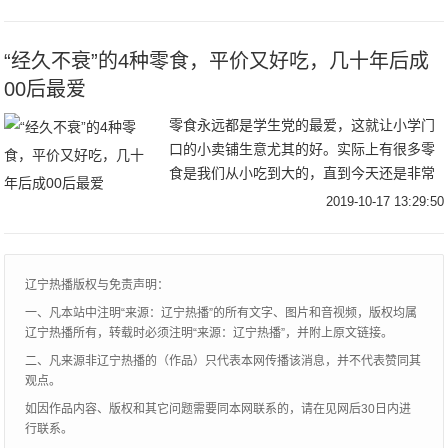
择了一个新手比较有挑战性的，嗯，戚风蛋
糕，俗称‘气
“经久不衰”的4种零食，平价又好吃，几十年后成
00后最爱
零食永远都是学生党的最爱，这就让小学门
口的小卖铺生意尤其的好。实际上有很多零
食是我们从小吃到大的，直到今天还是非常
的受欢迎。今天，小编就来说4种“经久不衰”
2019-10-17 13:29:50
的零食。第一种就是大刀肉了，它是辣条的
一种，
辽宁热播版权与免责声明：
一、凡本站中注明“来源：辽宁热播”的所有文字、图片和音视频，版权均属
辽宁热播所有，转载时必须注明“来源：辽宁热播”，并附上原文链接。
二、凡来源非辽宁热播的（作品）只代表本网传播该消息，并不代表赞同其
观点。
如因作品内容、版权和其它问题需要同本网联系的，请在见网后30日内进
行联系。