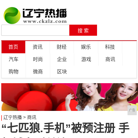
首页
资讯
财经
娱乐
科技
汽车
时尚
企业
游戏
商讯
购物
微商
区块
广告
辽宁热播
>
商讯
“七匹狼.手机”被预注册 手