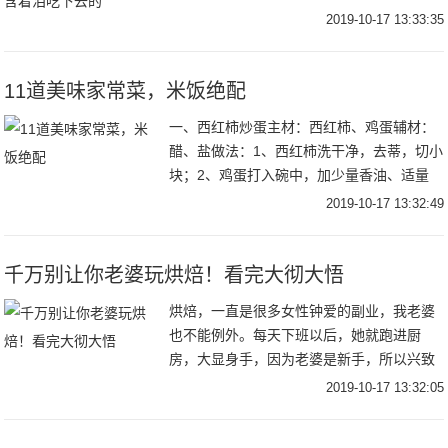
产”真的是接受不了啊，面对着室友的热情，
2019-10-17 13:33:35
还不好意思拒绝，大家都是含着泪吃下去
的，简
11道美味家常菜，米饭绝配
一、西红柿炒蛋主材：西红柿、鸡蛋辅材：
醋、盐做法：1、西红柿洗干净，去蒂，切小
块；2、鸡蛋打入碗中，加少量香油、适量
盐、几滴醋，搅拌均匀（加醋或加酒的鸡
2019-10-17 13:32:49
蛋，炒出来会更香嫩）；3、热油锅，关小
火，将鸡蛋
千万别让你老婆玩烘焙！看完大彻大悟
烘焙，一直是很多女性钟爱的副业，我老婆
也不能例外。每天下班以后，她就跑进厨
房，大显身手，因为老婆是新手，所以兴致
勃勃地从网站下载了许多烘焙教程视频，选
2019-10-17 13:32:05
择了一个新手比较有挑战性的，嗯，戚风蛋
糕，俗称‘气