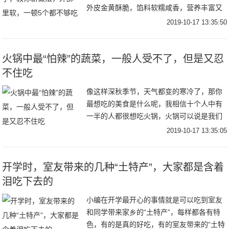
外皮金黄酥脆，馅料软糯咸香，营养丰富又
美味，多做一点放冰箱冷冻，早餐2分钟就搞
2019-10-17 13:35:50
定！添加了鸡胸肉，低脂健康，即使吃起了
也不用担
火锅中最“怕辣”的蔬菜，一般人受不了，但是又忍
不住吃
像这样深秋季节，天气都变的寒冷了，那你
最想吃的美食是什么呢，我相信十个人中有
一半的人都很想吃火锅，火锅可以说是我们
非常受欢迎的中国美食了，像是四川，重庆
2019-10-17 13:35:05
等地方的，人们基本上家家户户都是特别喜
欢吃火锅的
开学时，室友带来的几种“土特产”，大家都是含着
泪吃下去的
小编在开学最开心的事情就是可以吃到室友
和同学带来家乡的“土特产”，每样都各有特
色，有的是真的好吃，有的室友带来的“土特