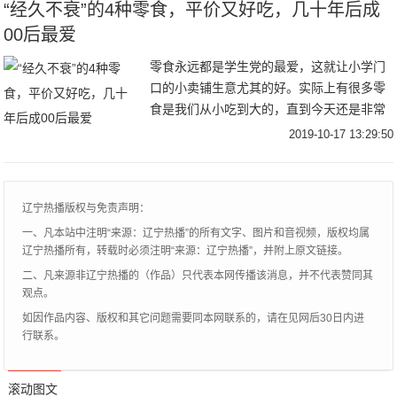
“经久不衰”的4种零食，平价又好吃，几十年后成
00后最爱
零食永远都是学生党的最爱，这就让小学门
口的小卖铺生意尤其的好。实际上有很多零
食是我们从小吃到大的，直到今天还是非常
的受欢迎。今天，小编就来说4种“经久不衰”
2019-10-17 13:29:50
的零食。第一种就是大刀肉了，它是辣条的
一种，
辽宁热播版权与免责声明：
一、凡本站中注明“来源：辽宁热播”的所有文字、图片和音视频，版权均属
辽宁热播所有，转载时必须注明“来源：辽宁热播”，并附上原文链接。
二、凡来源非辽宁热播的（作品）只代表本网传播该消息，并不代表赞同其
观点。
如因作品内容、版权和其它问题需要同本网联系的，请在见网后30日内进
行联系。
滚动图文