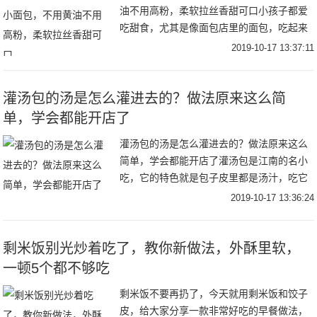
油不用高粉，柔软拉丝香甜可口小孩子都爱
吃甜食，尤其是像面包店里的面包，吃起来
非常的香甜可口，而且又比较松软，所以深
2019-10-17 13:37:11
受孩子们的欢迎，并且有一些家长还习惯性
的早晨把面
灌汤包的汤是怎么灌进去的？做法原来这么简
单，学会都能开店了
灌汤包的汤是怎么灌进去的？做法原来这么
简单，学会都能开店了灌汤包是江南的名小
吃，它的特色就是包子皮里都是汤汁，吃它
必须先把汤汁喝掉，然后再吃皮和馅。灌汤
2019-10-17 13:36:24
包在上海、浙江、南京地区比较出名，人们
对灌汤包比
剩米饭别光炒着吃了，教你新做法，外酥里软，
一顿5个都不够吃
剩米饭不要再扔了，今天就用剩米饭和饺子
皮，给大家分享一款非常好吃的早餐做法，